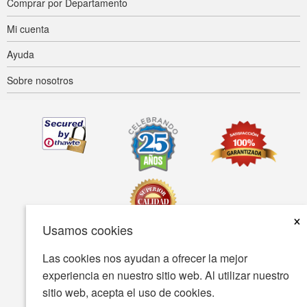
Comprar por Departamento
Mi cuenta
Ayuda
Sobre nosotros
×
Usamos cookies
Las cookies nos ayudan a ofrecer la mejor
Accesibilidad
Condiciones de uso
Política de privacidad
experiencia en nuestro sitio web. Al utilizar nuestro
Política de seguridad
sitio web, acepta el uso de cookies.