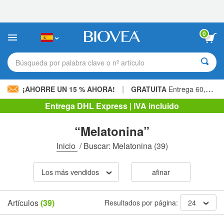
Nota:
este
sitio
web
0
incluye
un
sistema
Búsqueda por palabra clave o nº artículo
de
accesibilidad.
|
¡AHORRE UN 15 % AHORA!
GRATUITA
Entrega 60,00 € »
Entrega DHL Express | IVA incluido
“Melatonina”
Inicio
/
Buscar: Melatonina
(39)
Los más vendidos
afinar
Artículos
(39)
Resultados por página:
24