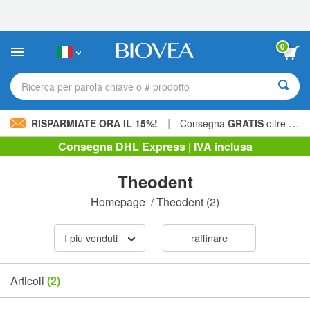
Nota:
questo
sito
Web
0
include
un
sistema
Ricerca per parola chiave o # prodotto
di
accessibilità.
|
RISPARMIATE ORA IL 15%!
Consegna
GRATIS
oltre 60,00 € »
Consegna DHL Express | IVA inclusa
Theodent
Homepage
/
Theodent
(2)
I più venduti
raffinare
Articoli
(2)