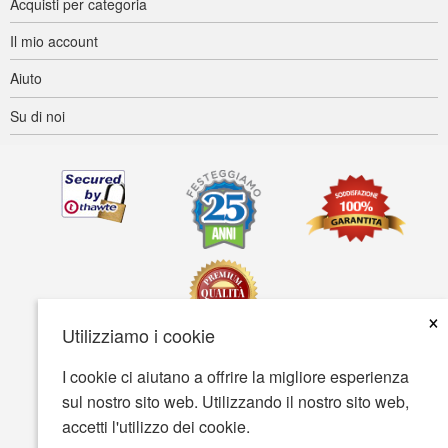
Acquisti per categoria
Il mio account
Aiuto
Su di noi
×
Utilizziamo i cookie
I cookie ci aiutano a offrire la migliore esperienza
Accessibilità
Termini d'uso
Tutela della privacy
sul nostro sito web. Utilizzando il nostro sito web,
Tutela della sicurezza
accetti l'utilizzo dei cookie.