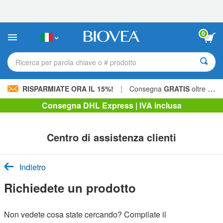
Nota:
questo
sito
Web
0
include
un
sistema
Ricerca per parola chiave o # prodotto
di
accessibilità.
|
RISPARMIATE ORA IL 15%!
Consegna
GRATIS
oltre 60,00 € »
Consegna DHL Express | IVA inclusa
Centro di assistenza clienti
Indietro
Richiedete un prodotto
Non vedete cosa state cercando? Compilate il