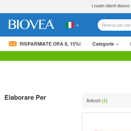
RISPARMIATE ORA IL 15%!
Categorie
Nota:
questo
sito
Web
include
un
sistema
Elaborare Per
di
Articoli
(1)
accessibilità.
Premi
Control-
F11
per
adattare