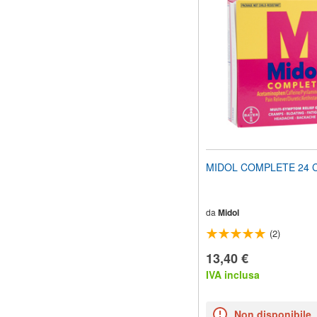
il
sito
web
ai
non
vedenti
che
utilizzano
uno
screen
reader;
Premi
Control-
MIDOL COMPLETE 24 C
F10
per
aprire
un
da
Midol
menu
(2)
di
accessibilità.
13,40 €
IVA inclusa
Non disponibile