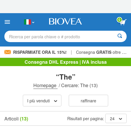
Nota:
questo
sito
Web
0
include
un
sistema
Ricerca per parola chiave o # prodotto
di
accessibilità.
|
RISPARMIATE ORA IL 15%!
Consegna
GRATIS
oltre 60,00 € »
Consegna DHL Express | IVA inclusa
“The”
Homepage
/
Cercare: The
(13)
I più venduti
raffinare
Articoli
(13)
Risultati per pagina:
24