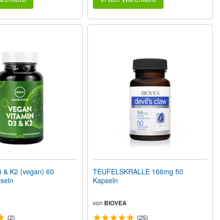
 & K2 (vegan) 60
TEUFELSKRALLE 166mg 50
seln
Kapseln
von
BIOVEA
(2)
(25)