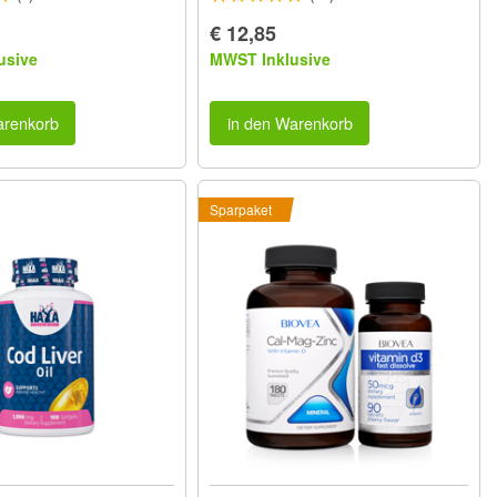
€ 12,85
usive
MWST Inklusive
arenkorb
in den Warenkorb
Sparpaket