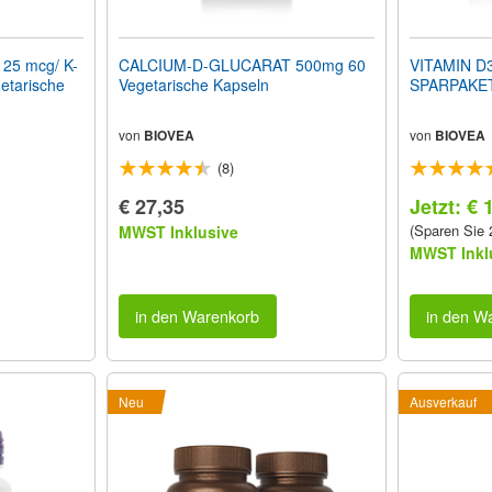
125 mcg/ K-
CALCIUM-D-GLUCARAT 500mg 60
VITAMIN D3
etarische
Vegetarische Kapseln
SPARPAKE
von
BIOVEA
von
BIOVEA
(8)
€ 27,35
Jetzt: € 
(Sparen Sie
MWST Inklusive
MWST Inkl
in den Warenkorb
in den W
Neu
Ausverkauf