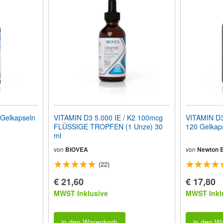
N D3 125mcg 60 Gelkapseln
VITAMIN D3 5.000 IE / K2 100mcg
VITAMIN D3
FLÜSSIGE TROPFEN (1 Unze) 30
120 Gelkap
ml
von
BIOVEA
von
Newton E
(22)
€ 21,60
€ 17,80
MWST Inklusive
MWST Inkl
in den Warenkorb
in den W