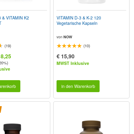
 & VITAMIN K2
VITAMIN D-3 & K-2 120
T
Vegetarische Kapseln
von
NOW
(19)
(10)
18,25
€ 15,90
 20%)
MWST Inklusive
usive
arenkorb
in den Warenkorb