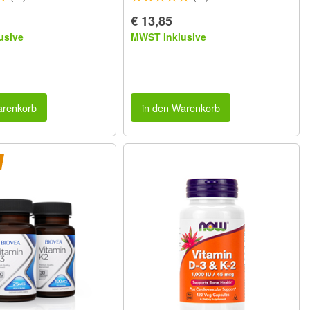
€ 13,85
usive
MWST Inklusive
arenkorb
in den Warenkorb