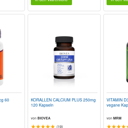
cg 60
KORALLEN CALCIUM PLUS 250mg
VITAMIN D3
120 Kapseln
vegane Kap
von
BIOVEA
von
MRM
(19)