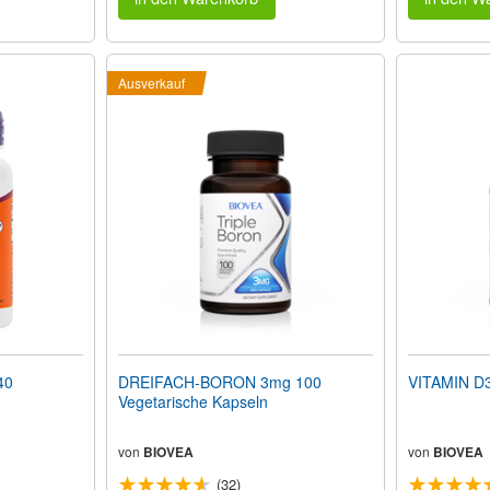
Ausverkauf
40
DREIFACH-BORON 3mg 100
VITAMIN D3
Vegetarische Kapseln
von
BIOVEA
von
BIOVEA
(32)