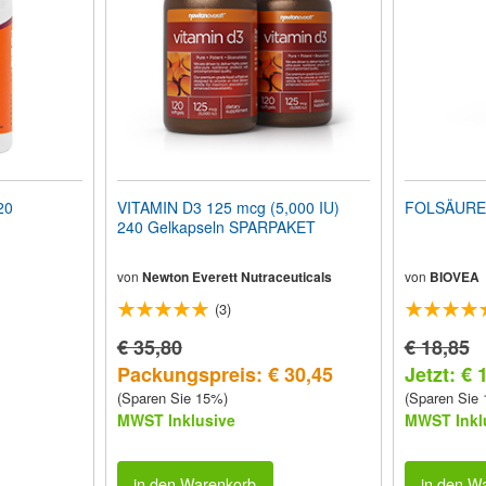
20
VITAMIN D3 125 mcg (5,000 IU)
FOLSÄURE 
240 Gelkapseln SPARPAKET
von
Newton Everett Nutraceuticals
von
BIOVEA
(3)
€ 35,80
€ 18,85
Packungspreis: € 30,45
Jetzt: € 
(Sparen Sie 15%)
(Sparen Sie
MWST Inklusive
MWST Inkl
in den Warenkorb
in den W