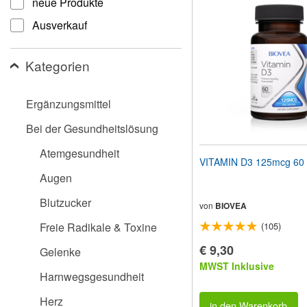
neue Produkte
Website
an
Ausverkauf
Sehbehinderte
anzupassen,
die
Kategorien
einen
Bildschirmleser
verwenden;
Ergänzungsmittel
Drücken
Sie
Bei der Gesundheitslösung
Strg-
F10,
Atemgesundheit
um
VITAMI
ein
Augen
Eingabehilfemenü
zu
Blutzucker
öffnen.
von
BIOVEA
Freie Radikale & Toxine
(105)
€ 9,30
Gelenke
MWST Inklusive
Harnwegsgesundheit
Herz
in den Warenkorb