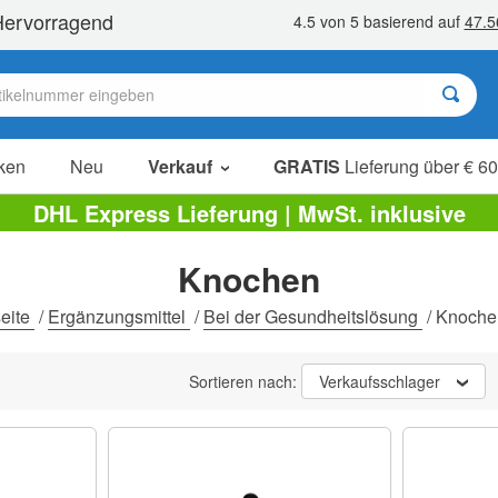
ken
Neu
Verkauf
GRATIS
Lieferung über € 60
Sale Artikel
DHL Express Lieferung | MwSt. inklusive
Sparpakete
Knochen
Ausverkauf
seite
/
Ergänzungsmittel
/
Bei der Gesundheitslösung
/
Knoche
Sortieren nach:
Verkaufsschlager