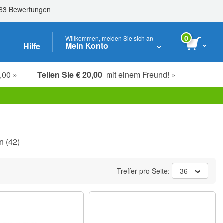
0
Willkommen, melden Sie sich an
Mein Konto
Hilfe
,00 »
Teilen Sie € 20,00
mit einem Freund! »
Studenten-, Senioren- & Key-Worker
n
(42)
Treffer pro Seite:
36