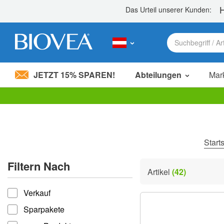
JETZT 15% SPAREN!
Abteilungen
Mar
Bitte
beachten
Sie:
Diese
Website
Start
enthält
ein
Filtern Nach
Barrierefreiheitssystem.
Artikel
(42)
Drücken
filtern nach
Sie
Verkauf
Strg-
F11,
Sparpakete
um
die