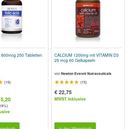
800mcg 250 Tabletten
CALCIUM 1200mg mit VITAMIN D3
25 mcg 60 Gelkapseln
von
Newton Everett Nutraceuticals
(19)
(15)
€ 22,75
15,20
MWST Inklusive
 19%)
usive
arenkorb
in den Warenkorb