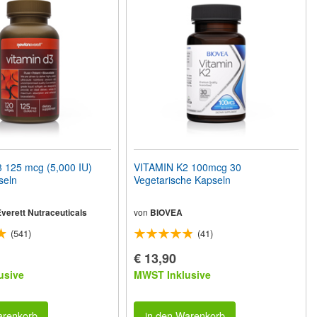
 125 mcg (5,000 IU)
VITAMIN K2 100mcg 30
seln
Vegetarische Kapseln
verett Nutraceuticals
von
BIOVEA
(541)
(41)
€ 13,90
usive
MWST Inklusive
arenkorb
in den Warenkorb