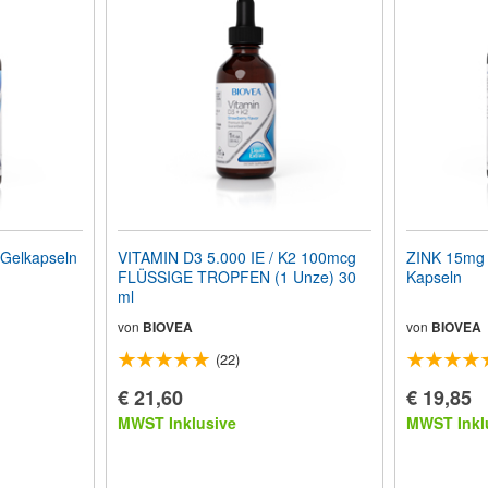
N D3 125mcg 60 Gelkapseln
VITAMIN D3 5.000 IE / K2 100mcg
ZINK 15mg 
FLÜSSIGE TROPFEN (1 Unze) 30
Kapseln
ml
von
BIOVEA
von
BIOVEA
(22)
€ 21,60
€ 19,85
MWST Inklusive
MWST Inkl