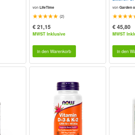
Kapseln
von
LifeTime
von
Garden of
(2)
€ 21,15
€ 45,80
MWST Inklusive
MWST Inkl
in den Warenkorb
in den W