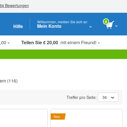
0
Willkommen, melden Sie sich an
Mein Konto
Hilfe
,00 »
Teilen Sie € 20,00
mit einem Freund! »
Studenten, Senioren & Pflegekräfte
tem
(116)
Treffer pro Seite:
36
Neu