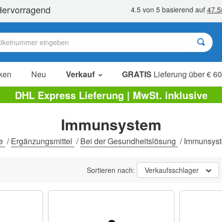
ken
Neu
Verkauf
GRATIS
Lieferung über € 60
Sale Artikel
DHL Express Lieferung | MwSt. inklusive
Sparpakete
Immunsystem
Ausverkauf
te
/
Ergänzungsmittel
/
Bei der Gesundheitslösung
/
Immunsys
Sortieren nach:
Verkaufsschlager