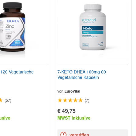
120 Vegetarische
7-KETO DHEA 100mg 60
Vegetarische Kapseln
von
EuroVital
(57)
(7)
€ 49,75
usive
MWST Inklusive
vergriffen