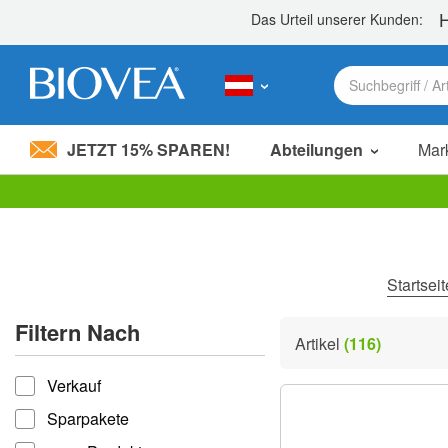
JETZT 15% SPAREN!
Abteilungen
Mar
Bitte
beachten
Sie:
Diese
Website
Startsei
enthält
ein
Filtern Nach
Barrierefreiheitssystem.
Artikel
(116)
Drücken
filtern nach
Sie
Verkauf
Strg-
F11,
Sparpakete
um
die