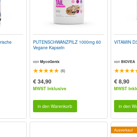
rische
PUTENSCHWANZPILZ 1000mg 60
VITAMIN D3
Vegane Kapseln
von
MycoGenix
von
BIOVEA
(6)
€ 34,90
€ 8,90
MWST Inklusive
MWST Inkl
in den Warenkorb
in den W
Ausverkauf