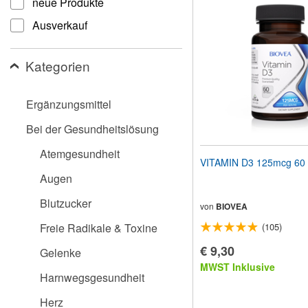
neue Produkte
Website
an
Ausverkauf
Sehbehinderte
anzupassen,
die
Kategorien
einen
Bildschirmleser
verwenden;
Ergänzungsmittel
Drücken
Sie
Bei der Gesundheitslösung
Strg-
F10,
Atemgesundheit
um
VITAMI
ein
Augen
Eingabehilfemenü
zu
Blutzucker
öffnen.
von
BIOVEA
Freie Radikale & Toxine
(105)
€ 9,30
Gelenke
MWST Inklusive
Harnwegsgesundheit
Herz