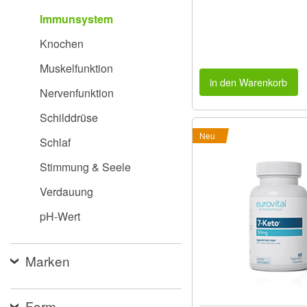
Immunsystem
Knochen
Muskelfunktion
in den Warenkorb
Nervenfunktion
Schilddrüse
Neu
Schlaf
Stimmung & Seele
Verdauung
pH-Wert
Marken
Form