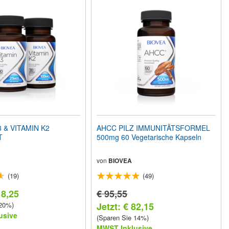
 & VITAMIN K2
AHCC PILZ IMMUNITÄTSFORMEL
T
500mg 60 Vegetarische Kapseln
von
BIOVEA
(19)
(49)
18,25
€ 95,55
 20%)
Jetzt: € 82,15
usive
(Sparen Sie 14%)
MWST Inklusive