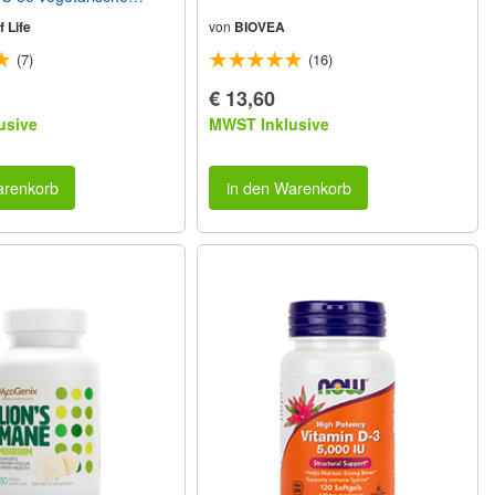
 Life
von
BIOVEA
(7)
(16)
€ 13,60
usive
MWST Inklusive
arenkorb
in den Warenkorb