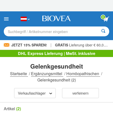
Bitte
beachten
Sie:
Diese
0
Website
enthält
ein
Suchbegriff / Artikelnummer eingeben
Barrierefreiheitssystem.
|
JETZT 15% SPAREN!
GRATIS
Lieferung über € 60,00 »
DHL Express Lieferung | MwSt. inklusive
Gelenkgesundheit
Startseite
/
Ergänzungsmittel
/
Homöopathischen
/
Gelenkgesundheit
(2)
Verkaufsschlager
verfeinern
Artikel
(2)