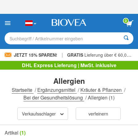
Bitte
beachten
Sie:
Diese
0
Website
enthält
ein
Suchbegriff / Artikelnummer eingeben
Barrierefreiheitssystem.
|
JETZT 15% SPAREN!
GRATIS
Lieferung über € 60,00 »
DHL Express Lieferung | MwSt. inklusive
Allergien
Startseite
/
Ergänzungsmittel
/
Kräuter & Pflanzen
/
Bei der Gesundheitslösung
/
Allergien
(1)
Verkaufsschlager
verfeinern
Artikel
(1)