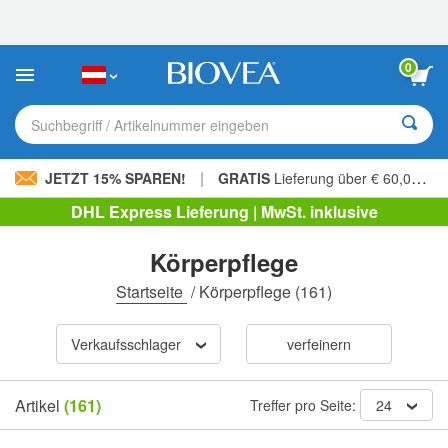
Bitte
beachten
Sie:
Diese
0
Website
enthält
ein
Suchbegriff / Artikelnummer eingeben
Barrierefreiheitssystem.
|
JETZT 15% SPAREN!
GRATIS
Lieferung über € 60,00 »
DHL Express Lieferung | MwSt. inklusive
Körperpflege
Startseite
/
Körperpflege
(161)
Verkaufsschlager
verfeinern
Artikel
(161)
Treffer pro Seite:
24