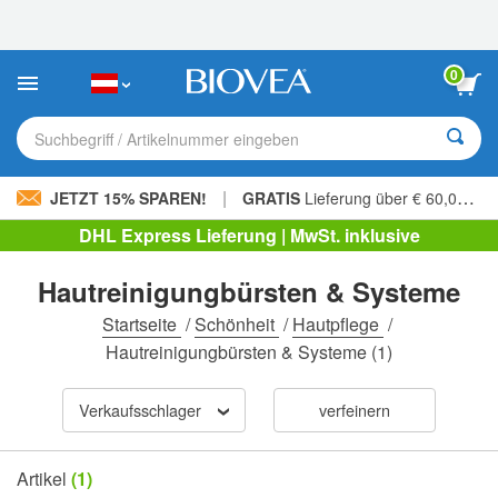
Bitte
beachten
Sie:
Diese
0
Website
enthält
ein
Suchbegriff / Artikelnummer eingeben
Barrierefreiheitssystem.
|
JETZT 15% SPAREN!
GRATIS
Lieferung über € 60,00 »
DHL Express Lieferung | MwSt. inklusive
Hautreinigungbürsten & Systeme
Startseite
/
Schönheit
/
Hautpflege
/
Hautreinigungbürsten & Systeme
(1)
Verkaufsschlager
verfeinern
Artikel
(1)