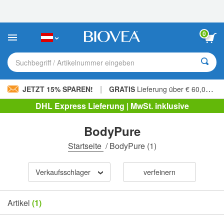
Bitte
beachten
Sie:
Diese
0
Website
enthält
ein
Suchbegriff / Artikelnummer eingeben
Barrierefreiheitssystem.
|
JETZT 15% SPAREN!
GRATIS
Lieferung über € 60,00 »
DHL Express Lieferung | MwSt. inklusive
BodyPure
Startseite
/
BodyPure
(1)
Verkaufsschlager
verfeinern
Artikel
(1)