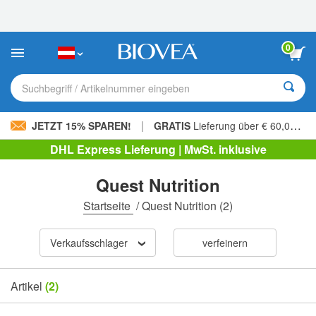
Bitte
beachten
Sie:
Diese
0
Website
enthält
ein
Suchbegriff / Artikelnummer eingeben
Barrierefreiheitssystem.
|
JETZT 15% SPAREN!
GRATIS
Lieferung über € 60,00 »
DHL Express Lieferung | MwSt. inklusive
Quest Nutrition
Startseite
/
Quest Nutrition
(2)
Verkaufsschlager
verfeinern
Artikel
(2)