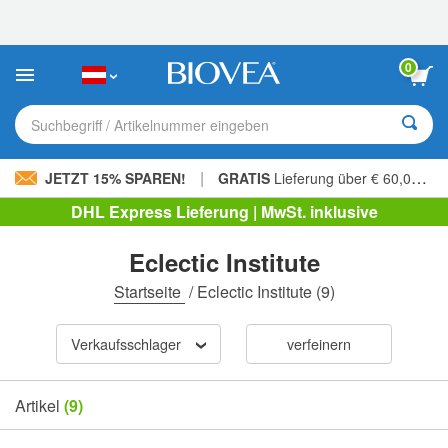
Bitte
beachten
Sie:
Diese
0
Website
enthält
ein
Suchbegriff / Artikelnummer eingeben
Barrierefreiheitssystem.
|
JETZT 15% SPAREN!
GRATIS
Lieferung über € 60,00 »
DHL Express Lieferung | MwSt. inklusive
Eclectic Institute
Startseite
/
Eclectic Institute
(9)
Verkaufsschlager
verfeinern
Artikel
(9)