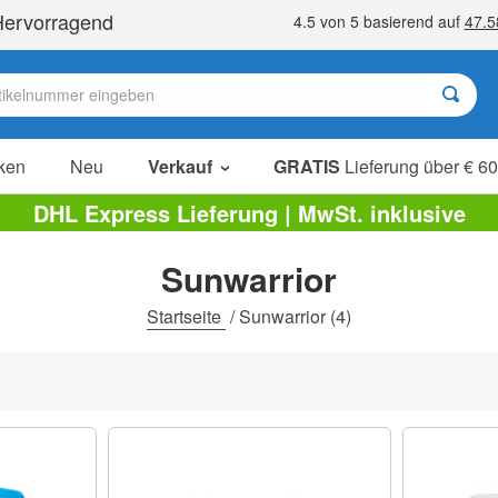
ken
Neu
Verkauf
GRATIS
Lieferung über € 60
Sale Artikel
DHL Express Lieferung | MwSt. inklusive
Sparpakete
Sunwarrior
Ausverkauf
Startseite
/
Sunwarrior
(4)