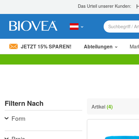
JETZT 15% SPAREN!
Abteilungen
Mar
Bitte
beachten
Sie:
Diese
Website
enthält
ein
Filtern Nach
Barrierefreiheitssystem.
Artikel
(4)
Drücken
Sie
Form
Strg-
F11,
um
die
Preis