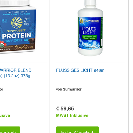
WARRIOR BLEND
FLÜSSIGES LICHT 946ml
) (13.2oz) 375g
or
von
Sunwarrior
€ 59,65
usive
MWST Inklusive
arenkorb
in den Warenkorb