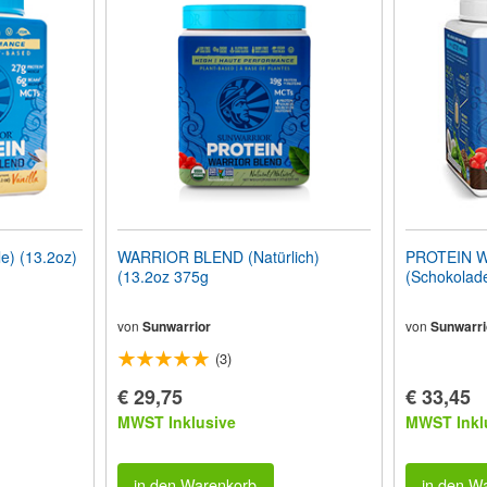
) (13.2oz)
WARRIOR BLEND (Natürlich)
PROTEIN 
(13.2oz 375g
(Schokolade
von
Sunwarrior
von
Sunwarri
(3)
€ 29,75
€ 33,45
MWST Inklusive
MWST Inkl
in den Warenkorb
in den W