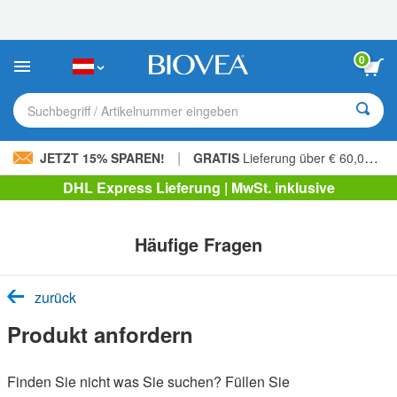
Bitte
beachten
Sie:
Diese
0
Website
enthält
ein
Suchbegriff / Artikelnummer eingeben
Barrierefreiheitssystem.
|
JETZT 15% SPAREN!
GRATIS
Lieferung über € 60,00 »
DHL Express Lieferung | MwSt. inklusive
Häufige Fragen
zurück
Produkt anfordern
Finden Sie nicht was Sie suchen? Füllen Sie