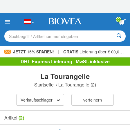
Bitte
beachten
Sie:
Diese
0
Website
enthält
ein
Suchbegriff / Artikelnummer eingeben
Barrierefreiheitssystem.
|
JETZT 15% SPAREN!
GRATIS
Lieferung über € 60,00 »
DHL Express Lieferung | MwSt. inklusive
La Tourangelle
Startseite
/
La Tourangelle
(2)
Verkaufsschlager
verfeinern
Artikel
(2)