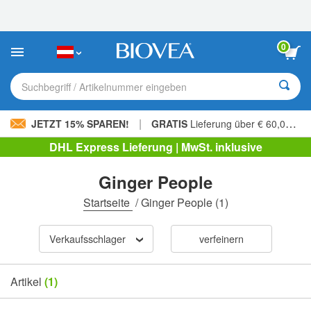
Bitte
beachten
Sie:
Diese
0
Website
enthält
ein
Suchbegriff / Artikelnummer eingeben
Barrierefreiheitssystem.
|
JETZT 15% SPAREN!
GRATIS
Lieferung über € 60,00 »
DHL Express Lieferung | MwSt. inklusive
Ginger People
Startseite
/
Ginger People
(1)
Verkaufsschlager
verfeinern
Artikel
(1)