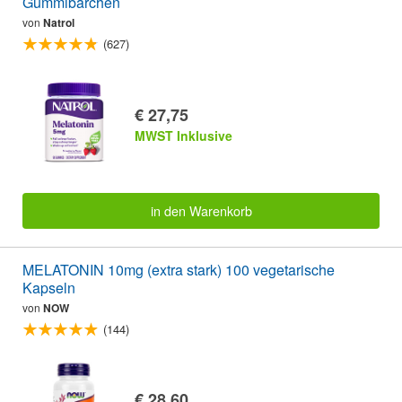
Gummibärchen
von
Natrol
(627)
€ 27,75
MWST Inklusive
in den Warenkorb
MELATONIN 10mg (extra stark) 100 vegetarische
Kapseln
von
NOW
(144)
€ 28,60