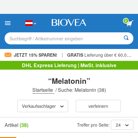
Bitte
beachten
Sie:
Diese
0
Website
enthält
ein
Suchbegriff / Artikelnummer eingeben
Barrierefreiheitssystem.
|
JETZT 15% SPAREN!
GRATIS
Lieferung über € 60,00 »
DHL Express Lieferung | MwSt. inklusive
“Melatonin”
Startseite
/
Suche: Melatonin
(38)
Verkaufsschlager
verfeinern
Artikel
(38)
Treffer pro Seite:
24