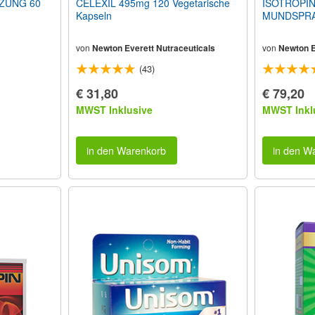
ZUNG 60
CELEXIL 495mg 120 Vegetarische
ISOTROPIN
Kapseln
MUNDSPRA
von
Newton Everett Nutraceuticals
von
Newton E
(43)
€ 31,80
€ 79,20
MWST Inklusive
MWST Inkl
in den Warenkorb
in den W