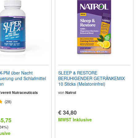
-PM über Nacht
SLEEP & RESTORE
erung und Schlafmittel
BERUHIGENDER GETRÄNKEMIX
en
10 Sticks (Melatoninfrei)
verett Nutraceuticals
von
Natrol
(28)
€ 34,80
45,75
MWST Inklusive
 24%)
usive