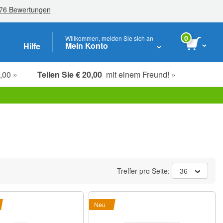
0
Willkommen, melden Sie sich an
Mein Konto
Hilfe
,00 »
Teilen Sie € 20,00
mit einem Freund! »
Studenten-, Senioren- & Key-Worker
Treffer pro Seite:
36
Neu