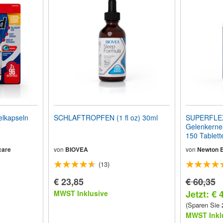
lkapseln
SCHLAFTROPFEN (1 fl oz) 30ml
SUPERFLEX
Gelenkerneu
150 Tablett
care
von
BIOVEA
von
Newton E
(13)
€ 23,85
€ 60,35
Jetzt: € 
MWST Inklusive
(Sparen Sie
MWST Inkl