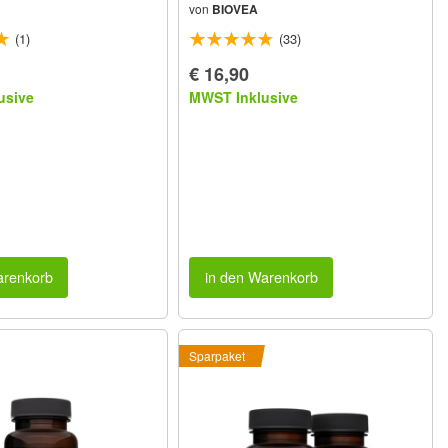
von
BIOVEA
(1)
(33)
€ 16,90
usive
MWST Inklusive
arenkorb
in den Warenkorb
Sparpaket