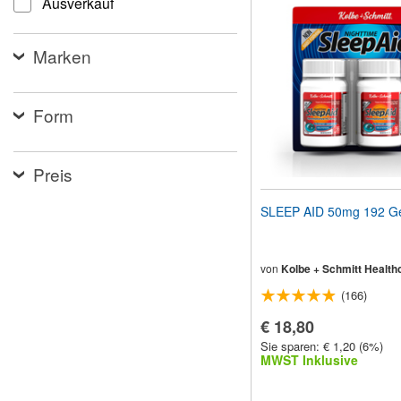
Ausverkauf
Website
an
Sehbehinderte
Marken
anzupassen,
die
einen
Bildschirmleser
Form
verwenden;
Drücken
Sie
Strg-
Preis
F10,
um
SLEEP AID 50mg 192 Ge
ein
Eingabehilfemenü
zu
öffnen.
von
Kolbe + Schmitt Health
(166)
€ 18,80
Sie sparen: € 1,20 (6%)
MWST Inklusive