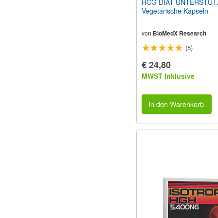
HCG DIÄT UNTERSTÜT
Vegetarische Kapseln
von
BioMedX Research
(5)
€ 24,80
MWST Inklusive
in den Warenkorb