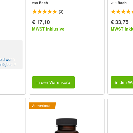
von
Bach
von
Bach
(3)
€ 17,10
€ 33,75
MWST Inklusive
MWST Inkl
heid wenn
rfügbar ist
in den Warenkorb
in den W
Ausverkauf