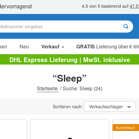
ken
Neu
Verkauf
GRATIS
Lieferung über € 60
Sale Artikel
DHL Express Lieferung | MwSt. inklusive
Sparpakete
“Sleep”
Ausverkauf
Startseite
/
Suche: Sleep
(24)
Sortieren nach:
Verkaufsschlager
Ausverkauf