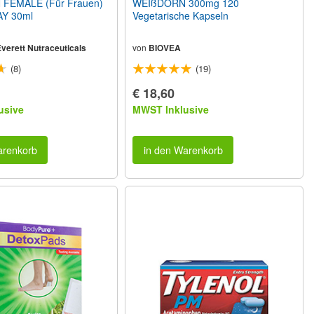
 FEMALE (Für Frauen)
WEIßDORN 300mg 120
Y 30ml
Vegetarische Kapseln
verett Nutraceuticals
von
BIOVEA
(8)
(19)
€ 18,60
usive
MWST Inklusive
arenkorb
in den Warenkorb