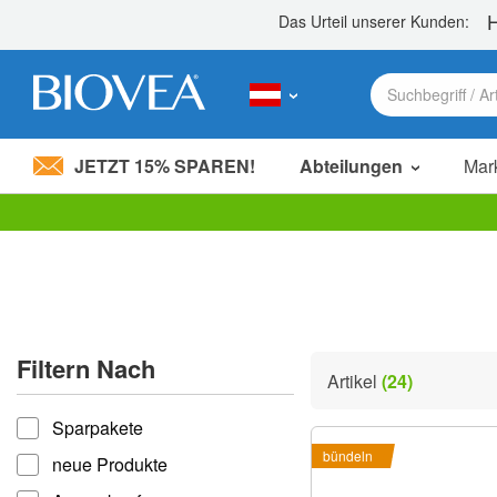
JETZT 15% SPAREN!
Abteilungen
Mar
Bitte
beachten
Sie:
Diese
Website
enthält
ein
Filtern Nach
Barrierefreiheitssystem.
Artikel
(24)
Drücken
filtern nach
Sie
Sparpakete
Strg-
F11,
bündeln
neue Produkte
um
die