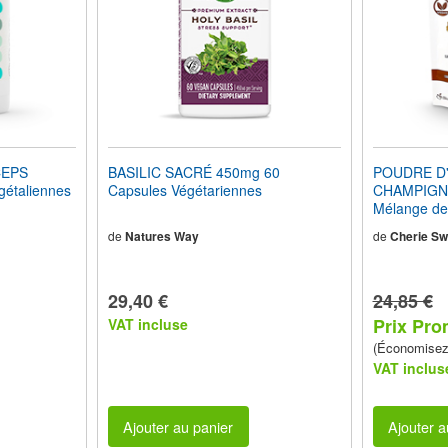
CEPS
BASILIC SACRÉ 450mg 60
POUDRE D'
étaliennes
Capsules Végétariennes
CHAMPIGNO
Mélange de
oz) 100 g
de
Natures Way
de
Cherie Sw
29,40 €
24,85 €
Prix Pro
VAT incluse
(Économise
VAT inclus
Ajouter au panier
Ajouter a