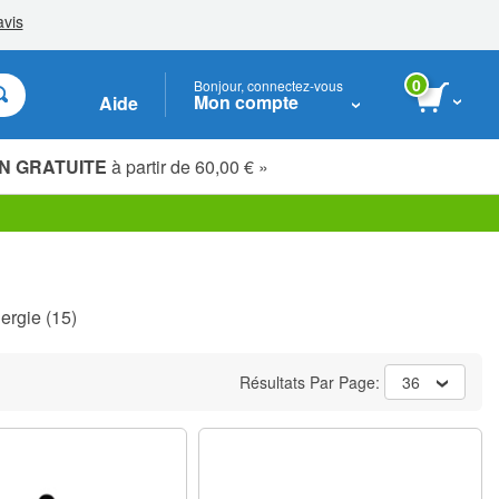
0
Bonjour, connectez-vous
Mon compte
Aide
N GRATUITE
à partir de 60,00 € »
Étudiants, seniors & travailleurs essentiels
ergie
(15)
Résultats Par Page:
36