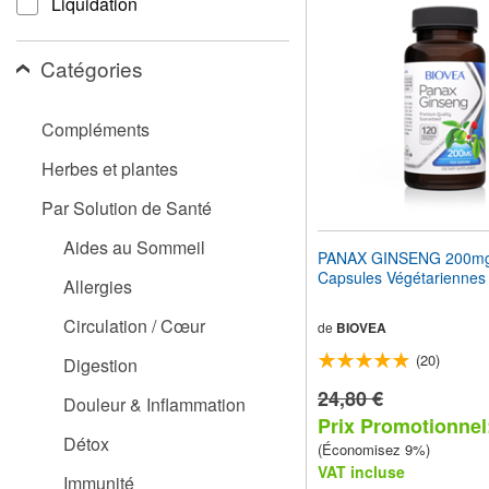
Liquidation
pour
adapter
le
Catégories
site
Web
aux
Compléments
malvoyants
qui
Herbes et plantes
utilisent
un
Par Solution de Santé
lecteur
d'écran ;
Aides au Sommeil
Appuyez
PANAX GINSENG 200mg
sur
Capsules Végétariennes
Allergies
Ctrl-
F10
Circulation / Cœur
pour
de
BIOVEA
ouvrir
(20)
Digestion
un
menu
24,80 €
Douleur & Inflammation
d'accessibilité.
Prix Promotionnel:
Détox
(Économisez 9%)
VAT incluse
Immunité