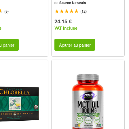
de
Source Naturals
(9)
(12)
24,15 €
e
VAT incluse
u panier
Ajouter au panier