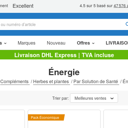
s
Marques
Nouveau
Offres
LIVRAISO
Articles en Promotion
Livraison DHL Express | TVA incluse
Packs Économiques
Énergie
Liquidation
/
Compléments
/
Herbes et plantes
/
Par Solution de Santé
/
Én
Trier par:
Meilleures ventes
Pack Économique