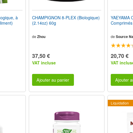
ogique, à
CHAMPIGNON 8-PLEX (Biologique)
YAEYAMA C
liment)
(2.14oz) 60g
Comprimés
de
Zhou
de
Source Na
37,50 €
20,70 €
VAT incluse
VAT inclus
Ajouter au panier
Ajouter a
Liquidation