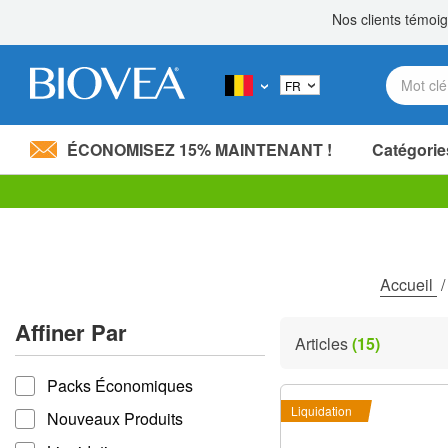
ÉCONOMISEZ 15% MAINTENANT !
Catégorie
Partagez 20,00 €
avec un proche! »
Veuillez
noter
:
Ce
site
Accueil
Web
comprend
Affiner Par
un
Articles
(15)
système
Affiner par
d'accessibilité.
Packs Économiques
Appuyez
sur
Liquidation
Nouveaux Produits
Ctrl-
F11