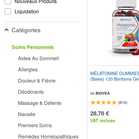
Nouveaux Produits
pour
adapter
Liquidation
le
site
Web
Catégories
aux
malvoyants
qui
Soins Personnels
utilisent
un
Aides Au Sommeil
lecteur
d'écran ;
Allergies
Appuyez
MÉLATONINE GUMMIES
sur
(Baies) 120 Bonbons Gél
Douleur & Fièvre
Ctrl-
F10
Déodorants
pour
de
BIOVEA
ouvrir
Massage & Détente
(814)
un
menu
28,70 €
Nausée
d'accessibilité.
VAT incluse
Premiers Soins
Remèdes Homéopathiques