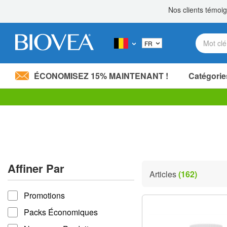
ÉCONOMISEZ 15% MAINTENANT !
Catégorie
Partagez 20,00 €
avec un proche! »
Veuillez
noter
:
Ce
site
Web
comprend
Affiner Par
un
Articles
(162)
système
Affiner par
d'accessibilité.
Promotions
Appuyez
sur
Packs Économiques
Ctrl-
F11