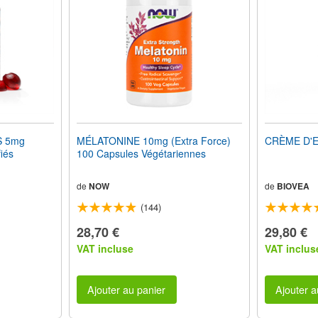
S 5mg
MÉLATONINE 10mg (Extra Force)
CRÈME D'ES
iés
100 Capsules Végétariennes
de
NOW
de
BIOVEA
(144)
28,70 €
29,80 €
VAT incluse
VAT inclus
Ajouter au panier
Ajouter a