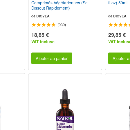
Comprimés Végétariennes (Se
fl oz) 59ml
Dissout Rapidement)
de
BIOVEA
de
BIOVEA
(939)
18,85 €
29,85 €
VAT incluse
VAT inclus
Ajouter au panier
Ajouter a