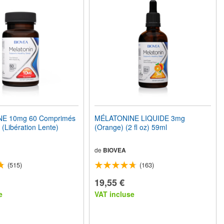
E 10mg 60 Comprimés
MÉLATONINE LIQUIDE 3mg
 (Libération Lente)
(Orange) (2 fl oz) 59ml
de
BIOVEA
(515)
(163)
19,55 €
e
VAT incluse