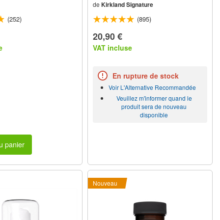
de
Kirkland Signature
(252)
(895)
20,90 €
e
VAT incluse
En rupture de stock
Voir L'Alternative Recommandée
Veuillez m'informer quand le
produit sera de nouveau
disponible
u panier
Nouveau