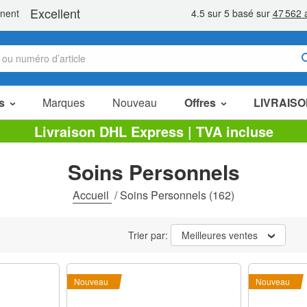
s
Marques
Nouveau
Offres
LIVRAISO
Articles en Promotion
Livraison DHL Express | TVA incluse
Packs Économiques
Soins Personnels
Liquidation
Accueil
/
Soins Personnels
(162)
Trier par:
Meilleures ventes
Nouveau
Nouveau