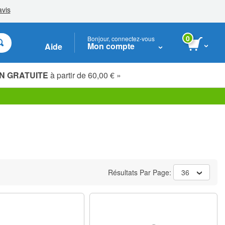
0
Bonjour, connectez-vous
Mon compte
Aide
N GRATUITE
à partir de 60,00 € »
Étudiants, seniors & travailleurs essentiels
Résultats Par Page:
36