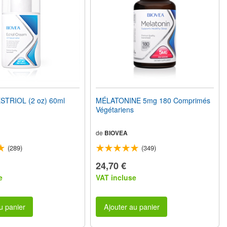
TRIOL (2 oz) 60ml
MÉLATONINE 5mg 180 Comprimés
Végétariens
de
BIOVEA
(289)
(349)
24,70 €
e
VAT incluse
u panier
Ajouter au panier