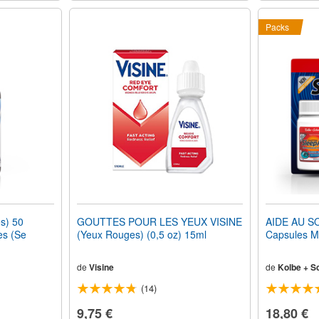
Packs
s) 50
GOUTTES POUR LES YEUX VISINE
AIDE AU S
es (Se
(Yeux Rouges) (0,5 oz) 15ml
Capsules M
de
Visine
de
Kolbe + S
(14)
9,75 €
18,80 €