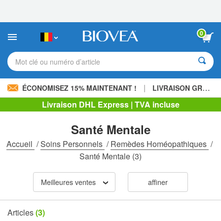
Veuillez
noter
:
Ce
0
site
Web
comprend
Mot clé ou numéro d’article
un
système
d'accessibilité.
|
ÉCONOMISEZ 15% MAINTENANT !
LIVRAISON GRATUITE
Livraison DHL Express | TVA incluse
Santé Mentale
Accueil
/
Soins Personnels
/
Remèdes Homéopathiques
/
Santé Mentale
(3)
Meilleures ventes
affiner
Articles
(3)