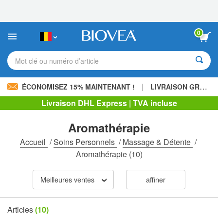
Veuillez
noter
:
Ce
0
site
Web
comprend
Mot clé ou numéro d’article
un
système
d'accessibilité.
|
ÉCONOMISEZ 15% MAINTENANT !
LIVRAISON GRATUITE
Livraison DHL Express | TVA incluse
Aromathérapie
Accueil
/
Soins Personnels
/
Massage & Détente
/
Aromathérapie
(10)
Meilleures ventes
affiner
Articles
(10)