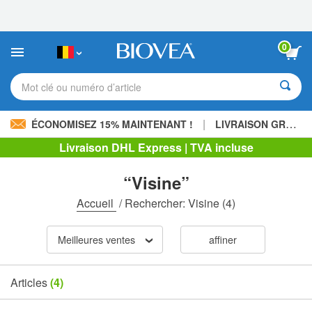
Veuillez
noter
:
Ce
0
site
Web
comprend
Mot clé ou numéro d’article
un
système
d'accessibilité.
|
ÉCONOMISEZ 15% MAINTENANT !
LIVRAISON GRATUITE
Livraison DHL Express | TVA incluse
“Visine”
Accueil
/
Rechercher: Visine
(4)
Meilleures ventes
affiner
Articles
(4)