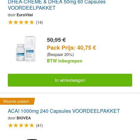
DHEA-CRÈME & DHEA 50mg 60 Capsules
VOORDEELPAKKET
door
EuroVital
(14)
50,95 €
Pack Prijs: 40,75 €
(Bespaar 20%)
BTW inbegrepen
In winkelwagen
Waarde pakket
ACAI 1000mg 240 Capsules VOORDEELPAKKET
door
BIOVEA
(41)