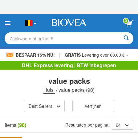
Let
op:
Deze
website
0
bevat
een
toegankelijkheidssysteem.
Zoekwoord of artikel #
|
BESPAAR 15% NU!
GRATIS
Levering over 60,00 € »
DHL Express levering | BTW inbegrepen
value packs
Huis
/
value packs
(98)
Best Sellers
verfijnen
Items
(98)
Resultaten per pagina:
24