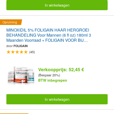
In winkelwagen
Opruiming
MINOXIDIL 5% FOLIGAIN HAAR HERGROEI
BEHANDELING Voor Mannen (6 fl oz) 180ml 3
Maanden Voorraad + FOLIGAIN VOOR BIJ
HAARUITVAL 120 Capsule-Tabletten WAARDE PAK
door
FOLIGAIN
(45)
Verkoopprijs: 52,45 €
(Bespaar 20%)
BTW inbegrepen
In winkelwagen