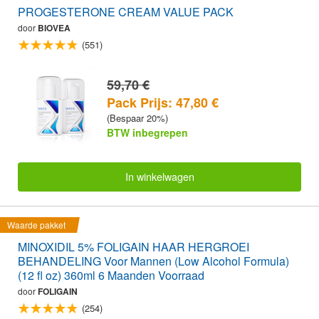
PROGESTERONE CREAM VALUE PACK
door
BIOVEA
(551)
59,70 €
Pack Prijs: 47,80 €
(Bespaar 20%)
BTW inbegrepen
In winkelwagen
Waarde pakket
MINOXIDIL 5% FOLIGAIN HAAR HERGROEI
BEHANDELING Voor Mannen (Low Alcohol Formula)
(12 fl oz) 360ml 6 Maanden Voorraad
door
FOLIGAIN
(254)