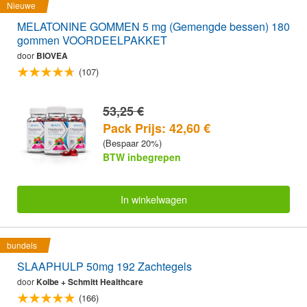
Nieuwe
MELATONINE GOMMEN 5 mg (Gemengde bessen) 180
gommen VOORDEELPAKKET
door
BIOVEA
(107)
53,25 €
Pack Prijs: 42,60 €
(Bespaar 20%)
BTW inbegrepen
In winkelwagen
bundels
SLAAPHULP 50mg 192 Zachtegels
door
Kolbe + Schmitt Healthcare
(166)