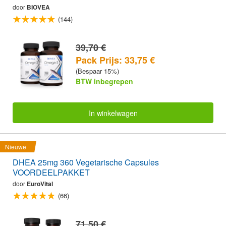
door
BIOVEA
(144)
39,70 €
Pack Prijs: 33,75 €
(Bespaar 15%)
BTW inbegrepen
In winkelwagen
Nieuwe
DHEA 25mg 360 Vegetarische Capsules
VOORDEELPAKKET
door
EuroVital
(66)
71,50 €