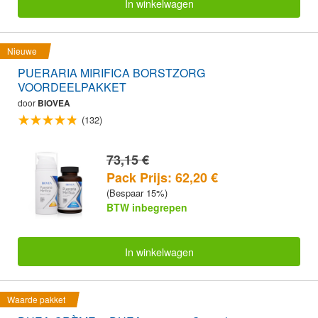
In winkelwagen
Nieuwe
PUERARIA MIRIFICA BORSTZORG
VOORDEELPAKKET
door
BIOVEA
(132)
73,15 €
Pack Prijs: 62,20 €
(Bespaar 15%)
BTW inbegrepen
In winkelwagen
Waarde pakket