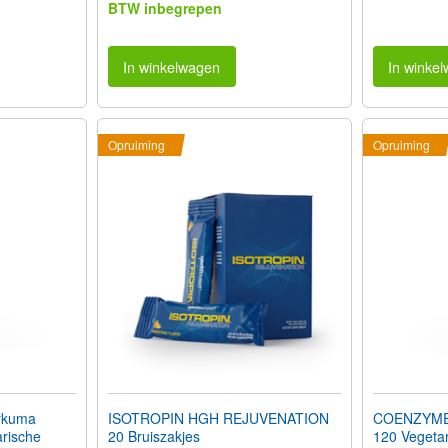
BTW inbegrepen
In winkelwagen
In winke
Opruiming
Opruiming
rkuma
ISOTROPIN HGH REJUVENATION
COENZYME 
arische
20 Bruiszakjes
120 Vegeta