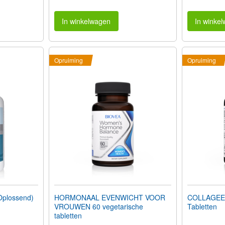
In winkelwagen
In winke
Opruiming
Opruiming
plossend)
HORMONAAL EVENWICHT VOOR
COLLAGEEN
VROUWEN 60 vegetarische
Tabletten
tabletten