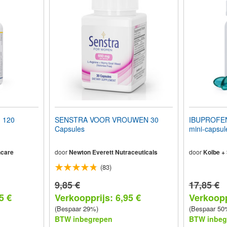
 120
SENSTRA VOOR VROUWEN 30
IBUPROFEN 
Capsules
mini-capsul
hcare
door
Newton Everett Nutraceuticals
door
Kolbe +
(83)
9,85 €
17,85 €
5 €
Verkoopprijs: 6,95 €
Verkoopp
(Bespaar 29%)
(Bespaar 50
BTW inbegrepen
BTW inbeg