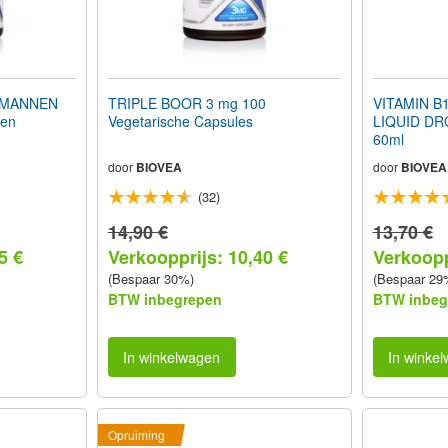
 MANNEN
TRIPLE BOOR 3 mg 100
VITAMIN B12
ten
Vegetarische Capsules
LIQUID DR
60ml
door
BIOVEA
door
BIOVEA
(32)
14,90 €
13,70 €
5 €
Verkoopprijs: 10,40 €
Verkoopp
(Bespaar 30%)
(Bespaar 29
BTW inbegrepen
BTW inbeg
In winkelwagen
In winke
Opruiming