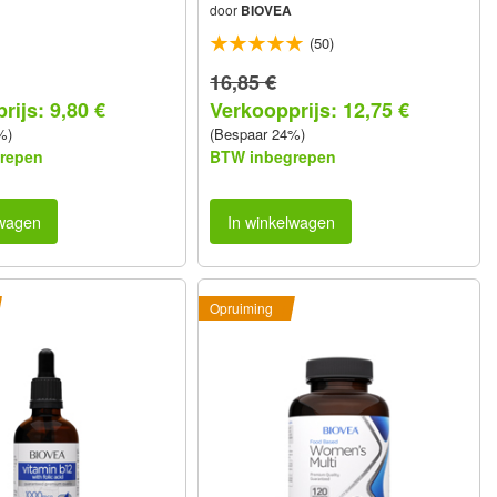
door
BIOVEA
(50)
16,85 €
rijs: 9,80 €
Verkoopprijs: 12,75 €
%)
(Bespaar 24%)
repen
BTW inbegrepen
lwagen
In winkelwagen
Opruiming