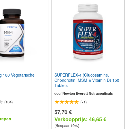
180 Vegetarische
SUPERFLEX-4 (Glucosamine,
Chondroitin, MSM & Vitamin D) 150
Tablets
door
Newton Everett Nutraceuticals
(104)
(71)
57,70 €
Verkoopprijs: 46,65 €
repen
(Bespaar 19%)