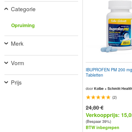
aan
Categorie
te
passen
aan
slechtzienden
Opruiming
die
een
schermlezer
Merk
gebruiken;
Druk
op
Control-
Vorm
F10
IBUPROFEN PM 200 mg
om
Tabletten
een
Prijs
toegankelijkheidsmenu
te
door
Kolbe + Schmitt Healt
openen.
(2)
24,80 €
Verkoopprijs: 15,0
(Bespaar 39%)
BTW inbegrepen