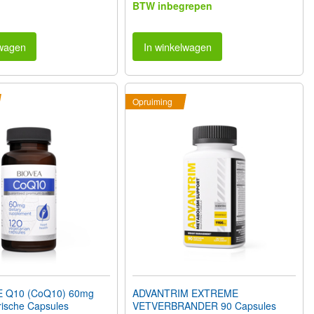
BTW inbegrepen
lwagen
In winkelwagen
Opruiming
Q10 (CoQ10) 60mg
ADVANTRIM EXTREME
rische Capsules
VETVERBRANDER 90 Capsules