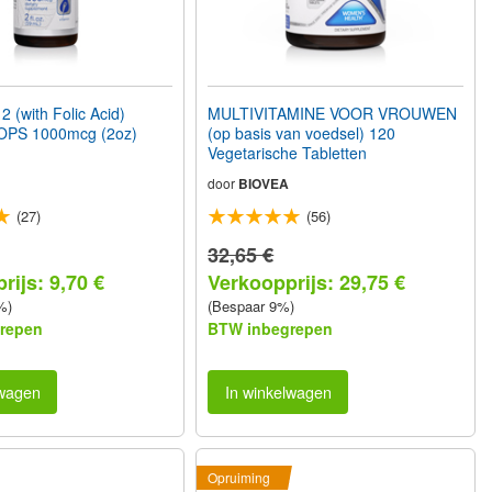
 (with Folic Acid)
MULTIVITAMINE VOOR VROUWEN
OPS 1000mcg (2oz)
(op basis van voedsel) 120
Vegetarische Tabletten
door
BIOVEA
(27)
(56)
32,65 €
rijs: 9,70 €
Verkoopprijs: 29,75 €
%)
(Bespaar 9%)
repen
BTW inbegrepen
lwagen
In winkelwagen
Opruiming