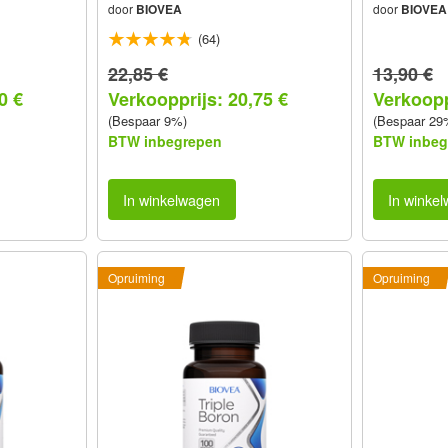
door
BIOVEA
door
BIOVEA
(64)
22,85 €
13,90 €
0 €
Verkoopprijs: 20,75 €
Verkoopp
(Bespaar 9%)
(Bespaar 29
BTW inbegrepen
BTW inbeg
In winkelwagen
In winke
Opruiming
Opruiming