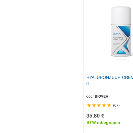
HYALURONZUUR-CRÈME
g
door
BIOVEA
(67)
35,80 €
BTW inbegrepen