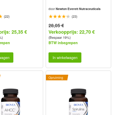
door
Newton Everett Nutraceuticals
(22)
(23)
28,05 €
rijs: 25,35 €
Verkoopprijs: 22,70 €
%)
(Bespaar 19%)
repen
BTW inbegrepen
lwagen
In winkelwagen
Opruiming