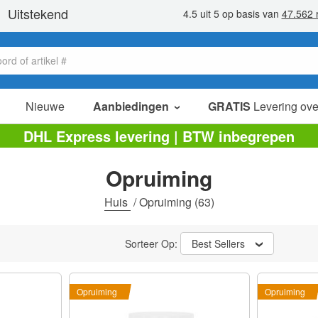
Nieuwe
Aanbiedingen
GRATIS
Levering ove
verkoop items
DHL Express levering | BTW inbegrepen
value packs
Opruiming
opruiming
Huis
/
Opruiming
(63)
Sorteer Op:
Best Sellers
Opruiming
Opruiming