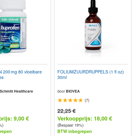
200 mg 80 vloeibare
FOLIUMZUURDRUPPELS (1 fl oz)
es
30ml
 Schmitt Healthcare
door
BIOVEA
(7)
22,25 €
rijs: 9,00 €
Verkoopprijs: 18,00 €
%)
(Bespaar 19%)
repen
BTW inbegrepen