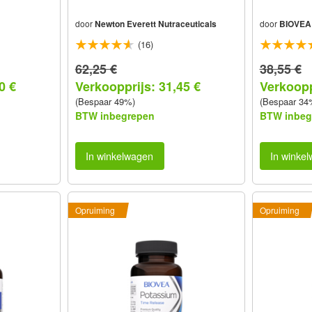
door
Newton Everett Nutraceuticals
door
BIOVEA
(16)
62,25 €
38,55 €
0 €
Verkoopprijs: 31,45 €
Verkoopp
(Bespaar 49%)
(Bespaar 34
BTW inbegrepen
BTW inbeg
In winkelwagen
In winke
Opruiming
Opruiming