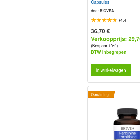
Capsules
door
BIOVEA
(45)
36,70 €
Verkoopprijs: 29,7
(Bespaar 19%)
BTW inbegrepen
In winkelwagen
Opruiming