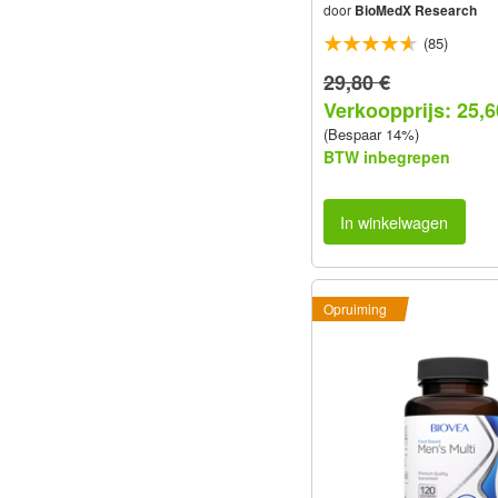
door
BioMedX Research
(85)
29,80 €
Verkoopprijs: 25,6
(Bespaar 14%)
BTW inbegrepen
In winkelwagen
Opruiming