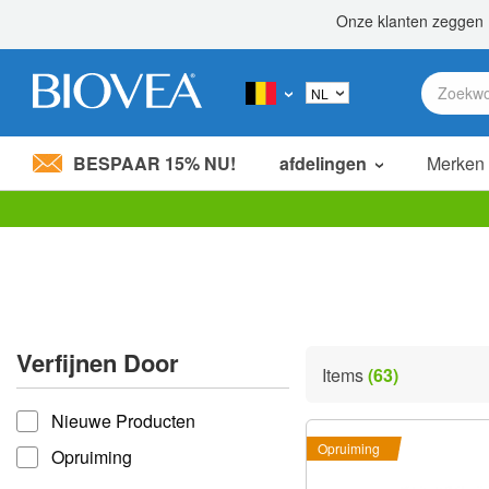
BESPAAR 15% NU!
afdelingen
Merken
Let
op:
Deze
website
bevat
een
toegankelijkheidssysteem.
Verfijnen Door
Druk
Items
(63)
op
verfijnen door
Control-
Nieuwe Producten
F11
om
Opruiming
Opruiming
de
website