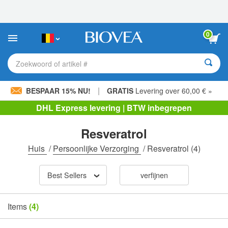
Let
op:
Deze
website
0
bevat
een
toegankelijkheidssysteem.
Zoekwoord of artikel #
|
BESPAAR 15% NU!
GRATIS
Levering over 60,00 € »
DHL Express levering | BTW inbegrepen
Resveratrol
Huis
/
Persoonlijke Verzorging
/
Resveratrol
(4)
Best Sellers
verfijnen
Items
(4)