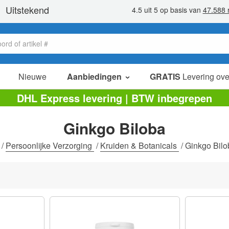
Nieuwe
Aanbiedingen
GRATIS
Levering ove
verkoop items
DHL Express levering | BTW inbegrepen
value packs
Ginkgo Biloba
opruiming
/
Persoonlijke Verzorging
/
Kruiden & Botanicals
/
Ginkgo Bilo