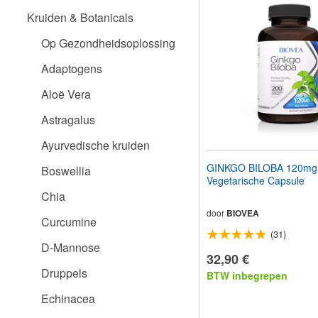
aan
Kruiden & Botanicals
te
passen
Op Gezondheidsoplossing
aan
slechtzienden
Adaptogens
die
een
Aloë Vera
schermlezer
gebruiken;
Astragalus
Druk
op
Ayurvedische kruiden
Control-
F10
GINKGO BILOBA 120mg
Boswellia
om
Vegetarische Capsule
een
Chia
toegankelijkheidsmenu
te
door
BIOVEA
Curcumine
openen.
(31)
D-Mannose
32,90 €
Druppels
BTW inbegrepen
Echinacea