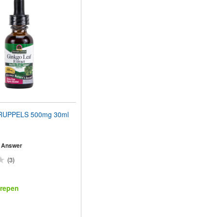
UPPELS 500mg 30ml
 Answer
(3)
repen