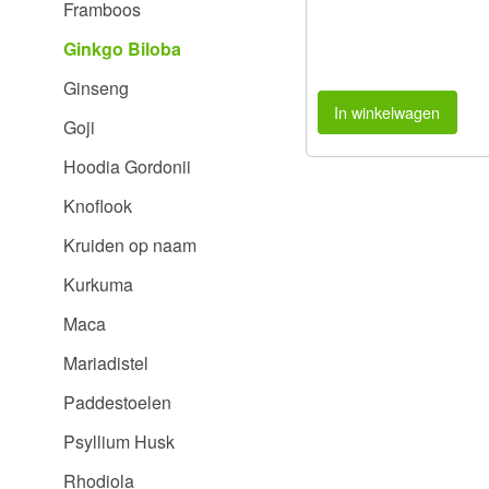
Framboos
Ginkgo Biloba
Ginseng
In winkelwagen
Goji
Hoodia Gordonii
Knoflook
Kruiden op naam
Kurkuma
Maca
Mariadistel
Paddestoelen
Psyllium Husk
Rhodiola