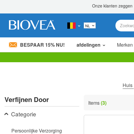
BESPAAR 15% NU!
afdelingen
Merken
Let
op:
Deze
website
bevat
Huis
een
toegankelijkheidssysteem.
Verfijnen Door
Druk
Items
(3)
op
Control-
Categorie
F11
om
de
Persoonlijke Verzorging
website