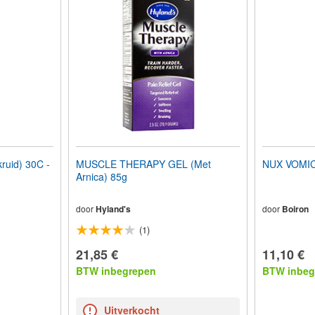
uid) 30C -
MUSCLE THERAPY GEL (Met
NUX VOMICA
Arnica) 85g
door
Hyland's
door
Boiron
(1)
21,85 €
11,10 €
BTW inbegrepen
BTW inbeg
Uitverkocht