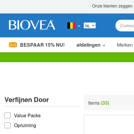
BESPAAR 15% NU!
afdelingen
Merken
Let
op:
Deze
website
bevat
een
toegankelijkheidssysteem.
Verfijnen Door
Druk
Items
(33)
op
verfijnen door
Control-
Value Packs
F11
om
Opruiming
de
website