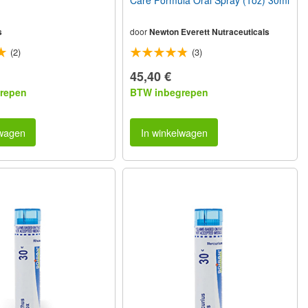
Care Formula Oral Spray (1oz) 30ml
s
door
Newton Everett Nutraceuticals
(2)
(3)
45,40 €
repen
BTW inbegrepen
lwagen
In winkelwagen