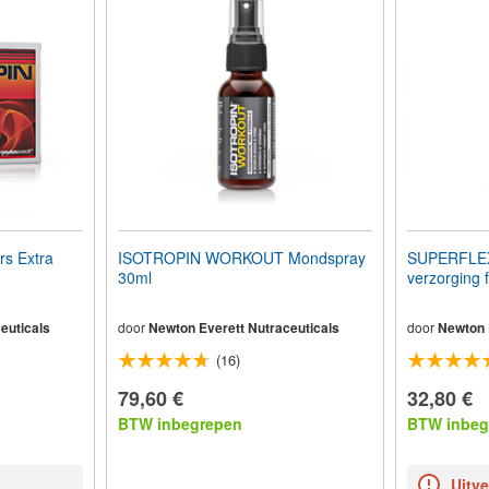
s Extra
ISOTROPIN WORKOUT Mondspray
SUPERFLEX-
30ml
verzorging 
euticals
door
Newton Everett Nutraceuticals
door
Newton 
(16)
79,60 €
32,80 €
BTW inbegrepen
BTW inbeg
Uitv