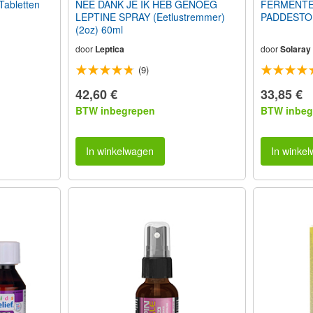
abletten
NEE DANK JE IK HEB GENOEG
FERMENTE
LEPTINE SPRAY (Eetlustremmer)
PADDESTOE
(2oz) 60ml
door
Leptica
door
Solaray
(9)
42,60 €
33,85 €
BTW inbegrepen
BTW inbeg
In winkelwagen
In winke