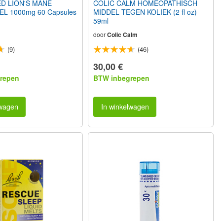
D LION'S MANE
COLIC CALM HOMEOPATHISCH
L 1000mg 60 Capsules
MIDDEL TEGEN KOLIEK (2 fl oz)
59ml
door
Colic Calm
(9)
(46)
30,00 €
repen
BTW inbegrepen
lwagen
In winkelwagen