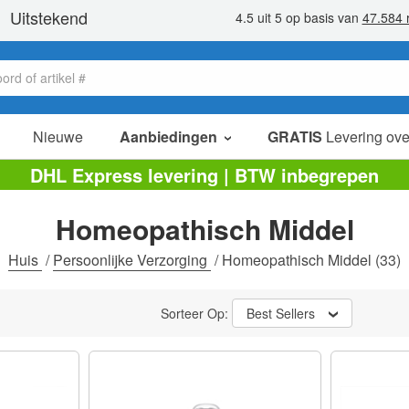
Nieuwe
Aanbiedingen
GRATIS
Levering ove
verkoop items
DHL Express levering | BTW inbegrepen
value packs
Homeopathisch Middel
opruiming
Huis
/
Persoonlijke Verzorging
/
Homeopathisch Middel
(33)
Sorteer Op:
Best Sellers