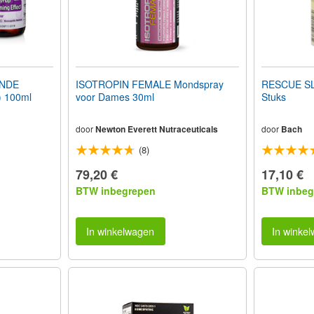
ENDE
ISOTROPIN FEMALE Mondspray
RESCUE S
) 100ml
voor Dames 30ml
Stuks
door
Newton Everett Nutraceuticals
door
Bach
(8)
79,20 €
17,10 €
BTW inbegrepen
BTW inbeg
In winkelwagen
In winke