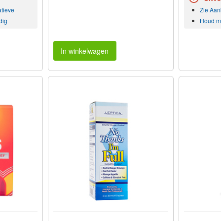
atieve
Zie Aan
dig
Houd mi
In winkelwagen