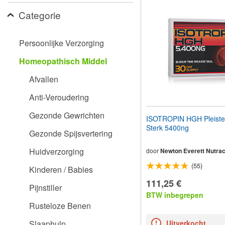
aan
Categorie
te
passen
aan
slechtzienden
Persoonlijke Verzorging
die
een
Homeopathisch Middel
schermlezer
gebruiken;
Afvallen
Druk
op
Anti-Veroudering
Control-
F10
Gezonde Gewrichten
ISOTROPIN HGH Pleister
om
Sterk 5400ng
een
Gezonde Spijsvertering
toegankelijkheidsmenu
te
Huidverzorging
door
Newton Everett Nutrac
openen.
(55)
Kinderen / Babies
111,25 €
Pijnstiller
BTW inbegrepen
Rusteloze Benen
Slaaphulp
Uitverkocht