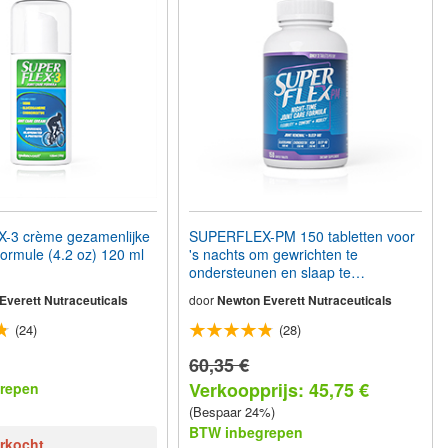
3 crème gezamenlijke
SUPERFLEX-PM 150 tabletten voor
formule (4.2 oz) 120 ml
's nachts om gewrichten te
ondersteunen en slaap te
bevorderen
Everett Nutraceuticals
door
Newton Everett Nutraceuticals
(24)
(28)
60,35 €
Verkoopprijs: 45,75 €
repen
(Bespaar 24%)
BTW inbegrepen
erkocht