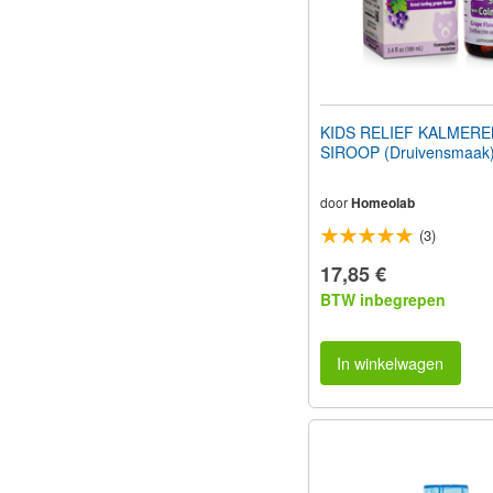
KIDS RELIEF KALMER
SIROOP (Druivensmaak
door
Homeolab
(3)
17,85 €
BTW inbegrepen
In winkelwagen