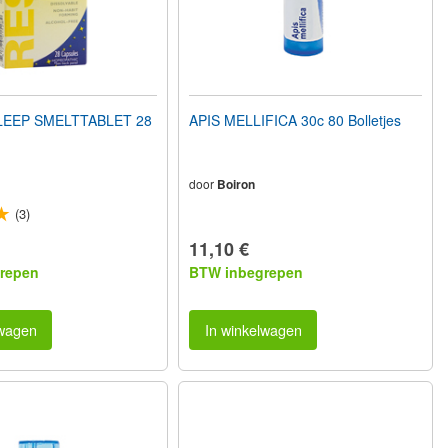
LEEP SMELTTABLET 28
APIS MELLIFICA 30c 80 Bolletjes
door
Boiron
(3)
11,10 €
repen
BTW inbegrepen
lwagen
In winkelwagen