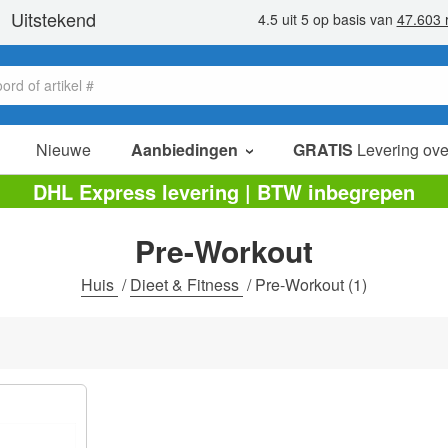
Nieuwe
Aanbiedingen
GRATIS
Levering ove
verkoop items
DHL Express levering | BTW inbegrepen
value packs
Pre-Workout
opruiming
Huis
/
Dieet & Fitness
/
Pre-Workout
(1)