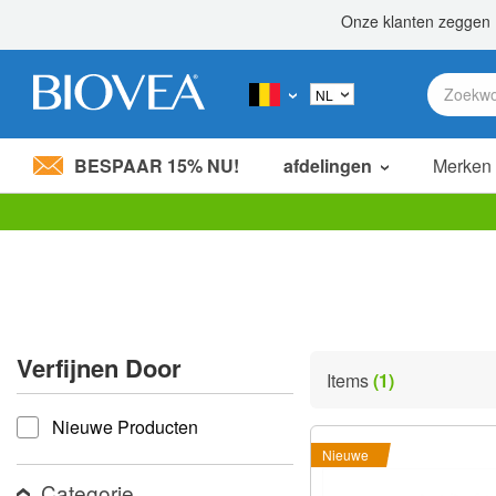
BESPAAR 15% NU!
afdelingen
Merken
Let
op:
Deze
website
bevat
een
toegankelijkheidssysteem.
Verfijnen Door
Druk
Items
(1)
op
verfijnen door
Control-
Nieuwe Producten
F11
om
Nieuwe
de
website
Categorie