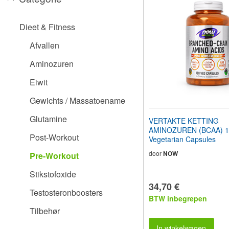
aan
te
passen
Dieet & Fitness
aan
slechtzienden
Afvallen
die
een
Aminozuren
schermlezer
gebruiken;
Eiwit
Druk
op
Gewichts / Massatoename
Control-
F10
Glutamine
VERTAKTE KETTING
om
AMINOZUREN (BCAA) 1
een
Post-Workout
Vegetarian Capsules
toegankelijkheidsmenu
te
door
NOW
Pre-Workout
openen.
Stikstofoxide
34,70 €
Testosteronboosters
BTW inbegrepen
Tilbehør
In winkelwagen