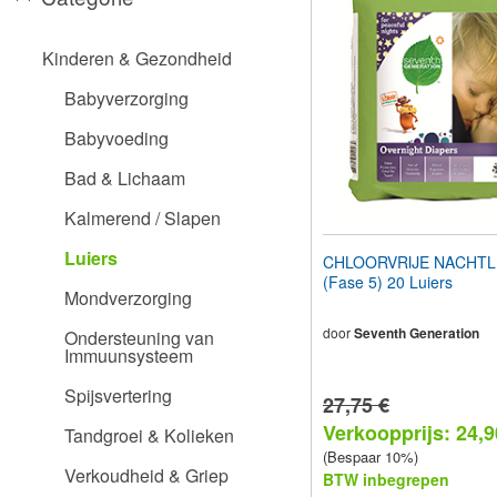
aan
te
passen
Kinderen & Gezondheid
aan
slechtzienden
Babyverzorging
die
een
Babyvoeding
schermlezer
gebruiken;
Bad & Lichaam
Druk
op
Kalmerend / Slapen
Control-
F10
Luiers
CHLOORVRIJE NACHTL
om
(Fase 5) 20 Luiers
een
Mondverzorging
toegankelijkheidsmenu
te
door
Seventh Generation
Ondersteuning van
openen.
Immuunsysteem
Spijsvertering
27,75 €
Verkoopprijs: 24,9
Tandgroei & Kolieken
(Bespaar 10%)
Verkoudheid & Griep
BTW inbegrepen