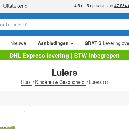
Nieuwe
Aanbiedingen
GRATIS
Levering ove
verkoop items
DHL Express levering | BTW inbegrepen
value packs
Luiers
opruiming
Huis
/
Kinderen & Gezondheid
/
Luiers
(1)