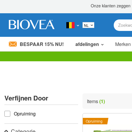
BESPAAR 15% NU!
afdelingen
Merken
Let
op:
Deze
website
bevat
een
toegankelijkheidssysteem.
Verfijnen Door
Druk
Items
(1)
op
verfijnen door
Control-
Opruiming
F11
om
Opruiming
de
website
Categorie