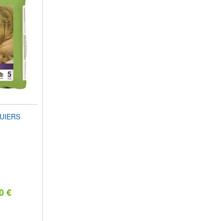
UIERS
0 €