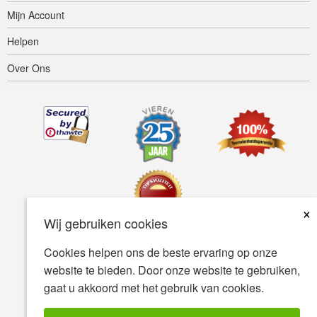
Mijn Account
Helpen
Over Ons
×
Wij gebruiken cookies
Cookies helpen ons de beste ervaring op onze
Toegankelijkheid
Gebruiksvoorwaarden
Privacybeleid
website te bieden. Door onze website te gebruiken,
Veiligheidsbeleid
gaat u akkoord met het gebruik van cookies.
© Copyright 2001-2026 BIOVEA. Alle Rechten Voorbehouden.