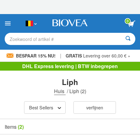
Let
op:
Deze
website
0
bevat
een
toegankelijkheidssysteem.
Zoekwoord of artikel #
|
BESPAAR 15% NU!
GRATIS
Levering over 60,00 € »
DHL Express levering | BTW inbegrepen
Liph
Huis
/
Liph
(2)
Best Sellers
verfijnen
Items
(2)