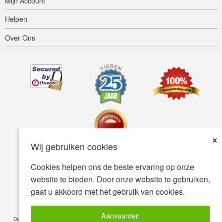
Mijn Account
Helpen
Over Ons
×
Wij gebruiken cookies
Cookies helpen ons de beste ervaring op onze
Toegankelijkheid
Gebruiksvoorwaarden
Privacybeleid
website te bieden. Door onze website te gebruiken,
Veiligheidsbeleid
gaat u akkoord met het gebruik van cookies.
© Copyright 2001-2026 BIOVEA. Alle Rechten Voorbehouden.
Aanvaarden
De informatie op deze site is uitsluitend bedoeld voor uw algemene kennis en is geen