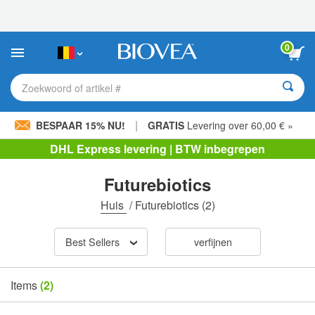
Let
op:
Deze
website
0
bevat
een
toegankelijkheidssysteem.
Zoekwoord of artikel #
|
BESPAAR 15% NU!
GRATIS
Levering over 60,00 € »
DHL Express levering | BTW inbegrepen
Futurebiotics
Huis
/
Futurebiotics
(2)
Best Sellers
verfijnen
Items
(2)