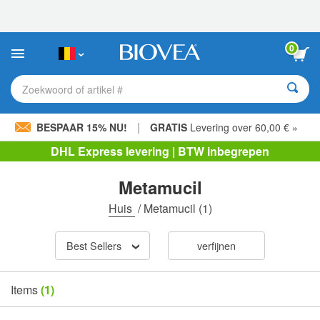
Let
op:
Deze
website
0
bevat
een
toegankelijkheidssysteem.
Zoekwoord of artikel #
|
BESPAAR 15% NU!
GRATIS
Levering over 60,00 € »
DHL Express levering | BTW inbegrepen
Metamucil
Huis
/
Metamucil
(1)
Best Sellers
verfijnen
Items
(1)