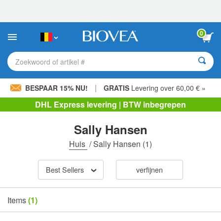
Let
op:
Deze
website
0
bevat
een
toegankelijkheidssysteem.
Zoekwoord of artikel #
|
BESPAAR 15% NU!
GRATIS
Levering over 60,00 € »
DHL Express levering | BTW inbegrepen
Sally Hansen
Huis
/
Sally Hansen
(1)
Best Sellers
verfijnen
Items
(1)