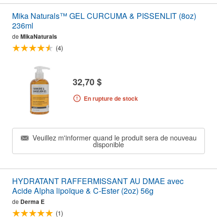
Mika Naturals™ GEL CURCUMA & PISSENLIT (8oz)
236ml
de
MikaNaturals
(4)
32,70 $
En rupture de stock
Veuillez m'informer quand le produit sera de nouveau
disponible
HYDRATANT RAFFERMISSANT AU DMAE avec
Acide Alpha lipoïque & C-Ester (2oz) 56g
de
Derma E
(1)