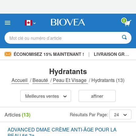
Veuillez
noter
:
Ce
0
site
Web
comprend
Mot clé ou numéro d’article
un
système
d'accessibilité.
|
ÉCONOMISEZ 15% MAINTENANT !
LIVRAISON GRATUITE
Hydratants
Accueil
/
Beauté
/
Peau Et Visage
/
Hydratants
(13)
Meilleures ventes
affiner
Articles
(13)
Résultats Par Page:
24
ADVANCED DMAE CRÈME ANTI-ÂGE POUR LA
PEAU 56.7g