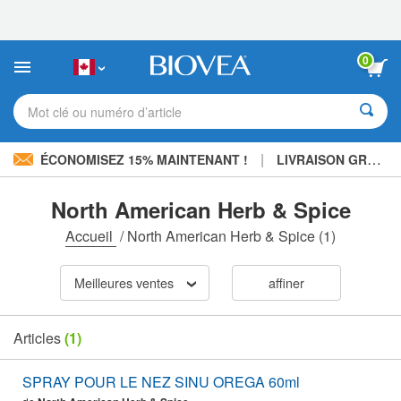
Veuillez
noter
:
Ce
0
site
Web
comprend
Mot clé ou numéro d’article
un
système
d'accessibilité.
|
ÉCONOMISEZ 15% MAINTENANT !
LIVRAISON GRATUITE
North American Herb & Spice
Accueil
/
North American Herb & Spice
(1)
Meilleures ventes
affiner
Articles
(1)
SPRAY POUR LE NEZ SINU OREGA 60ml