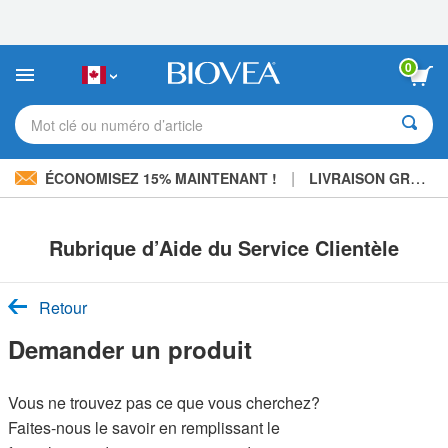
Veuillez
noter
:
Ce
0
site
Web
comprend
Mot clé ou numéro d’article
un
système
d'accessibilité.
|
ÉCONOMISEZ 15% MAINTENANT !
LIVRAISON GRATUITE
Rubrique d’Aide du Service Clientèle
Retour
Demander un produit
Vous ne trouvez pas ce que vous cherchez?
Faites-nous le savoir en remplissant le