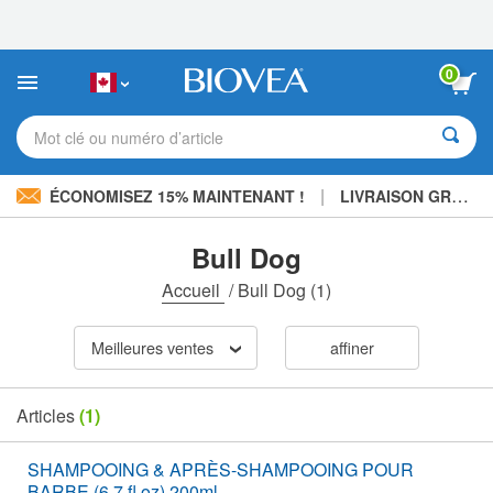
Veuillez
noter
:
Ce
0
site
Web
comprend
Mot clé ou numéro d’article
un
système
d'accessibilité.
|
ÉCONOMISEZ 15% MAINTENANT !
LIVRAISON GRATUITE
Bull Dog
Accueil
/
Bull Dog
(1)
Meilleures ventes
affiner
Articles
(1)
SHAMPOOING & APRÈS-SHAMPOOING POUR
BARBE (6.7 fl oz) 200ml