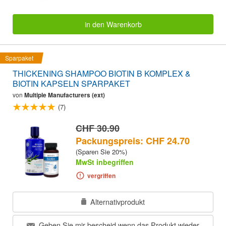
in den Warenkorb
Sparpaket
THICKENING SHAMPOO BIOTIN B KOMPLEX &
BIOTIN KAPSELN SPARPAKET
von
Multiple Manufacturers (ext)
(7)
CHF 30.90
Packungspreis: CHF 24.70
(Sparen Sie 20%)
MwSt inbegriffen
vergriffen
Alternativprodukt
Geben Sie mir bescheid wenn das Produkt wieder