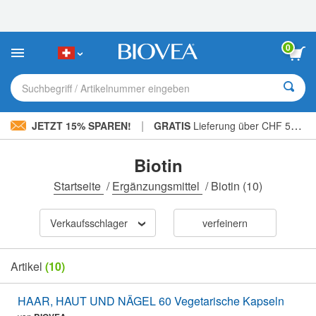
Bitte
beachten
Sie:
Diese
0
Website
enthält
ein
Suchbegriff / Artikelnummer eingeben
Barrierefreiheitssystem.
|
JETZT 15% SPAREN!
GRATIS
Lieferung über CHF 56.00 »
Biotin
Startseite
/
Ergänzungsmittel
/
Biotin
(10)
Verkaufsschlager
verfeinern
Artikel
(10)
HAAR, HAUT UND NÄGEL 60 Vegetarische Kapseln