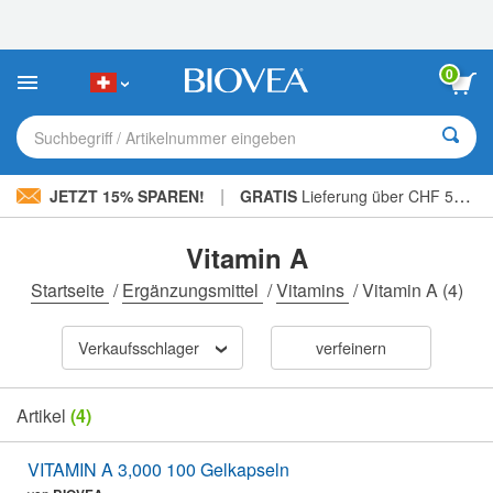
Bitte
beachten
Sie:
Diese
0
Website
enthält
ein
Suchbegriff / Artikelnummer eingeben
Barrierefreiheitssystem.
|
JETZT 15% SPAREN!
GRATIS
Lieferung über CHF 56.00 »
Vitamin A
Startseite
/
Ergänzungsmittel
/
Vitamins
/
Vitamin A
(4)
Verkaufsschlager
verfeinern
Artikel
(4)
VITAMIN A 3,000 100 Gelkapseln