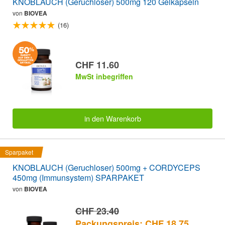
KNOBLAUCH (Geruchloser) 500mg 120 Gelkapseln
von
BIOVEA
(16)
CHF 11.60
MwSt inbegriffen
in den Warenkorb
Sparpaket
KNOBLAUCH (Geruchloser) 500mg + CORDYCEPS
450mg (Immunsystem) SPARPAKET
von
BIOVEA
CHF 23.40
Packungspreis: CHF 18.75