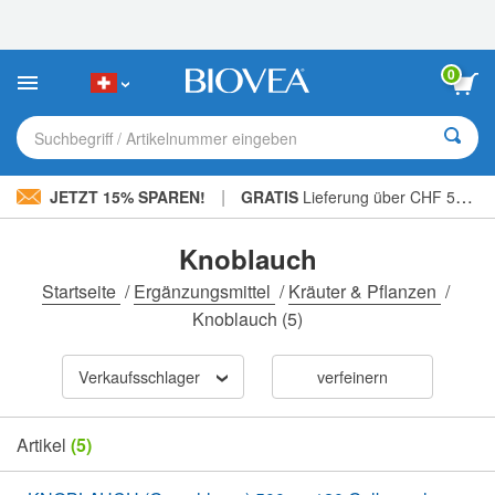
Bitte
beachten
Sie:
Diese
0
Website
enthält
ein
Suchbegriff / Artikelnummer eingeben
Barrierefreiheitssystem.
|
JETZT 15% SPAREN!
GRATIS
Lieferung über CHF 56.00 »
Knoblauch
Startseite
/
Ergänzungsmittel
/
Kräuter & Pflanzen
/
Knoblauch
(5)
Verkaufsschlager
verfeinern
Artikel
(5)