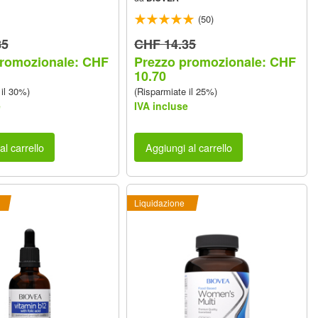
(50)
85
CHF 14.35
promozionale: CHF
Prezzo promozionale: CHF
10.70
 il 30%)
(Risparmiate il 25%)
e
IVA incluse
al carrello
Aggiungi al carrello
Liquidazione