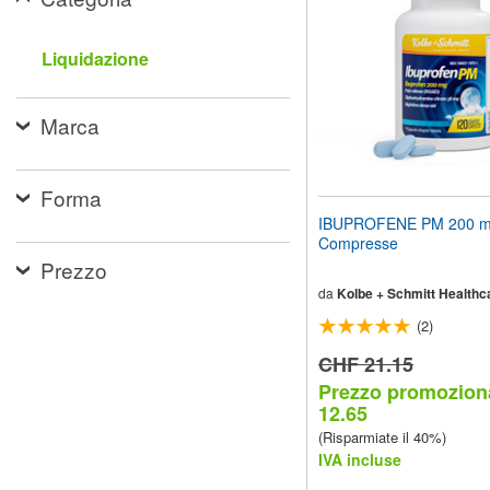
web
ai
non
Liquidazione
vedenti
che
utilizzano
Marca
uno
screen
reader;
Premi
Forma
Control-
IBUPROFENE PM 200 m
F10
Compresse
per
Prezzo
aprire
un
da
Kolbe + Schmitt Healthc
menu
(2)
di
accessibilità.
CHF 21.15
Prezzo promozion
12.65
(Risparmiate il 40%)
IVA incluse