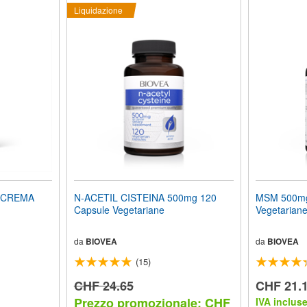
Liquidazione
N CREMA
N-ACETIL CISTEINA 500mg 120
MSM 500mg
Capsule Vegetariane
Vegetarian
da
BIOVEA
da
BIOVEA
(15)
CHF 24.65
CHF 21.
Prezzo promozionale: CHF
IVA inclus