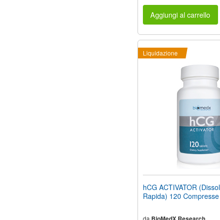
Aggiungi al carrello
Liquidazione
hCG ACTIVATOR (Dissol
Rapida) 120 Compresse
da
BioMedX Research