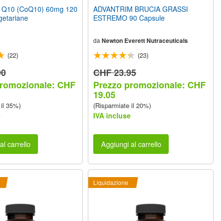
Q10 (CoQ10) 60mg 120
ADVANTRIM BRUCIA GRASSI
getariane
ESTREMO 90 Capsule
da
Newton Everett Nutraceuticals
(22)
(23)
90
CHF 23.95
promozionale: CHF
Prezzo promozionale: CHF
19.05
 il 35%)
(Risparmiate il 20%)
e
IVA incluse
al carrello
Aggiungi al carrello
Liquidazione