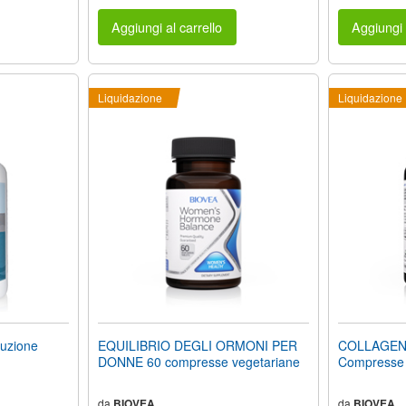
Aggiungi al carrello
Aggiungi 
Liquidazione
Liquidazione
uzione
EQUILIBRIO DEGLI ORMONI PER
COLLAGENE
DONNE 60 compresse vegetariane
Compresse
da
BIOVEA
da
BIOVEA