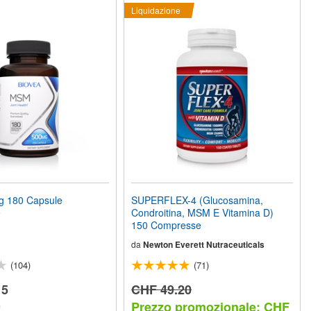
Liquidazione
 180 Capsule
SUPERFLEX-4 (Glucosamina,
e
Condroitina, MSM E Vitamina D)
150 Compresse
da
Newton Everett Nutraceuticals
(104)
(71)
15
CHF 49.20
Prezzo promozionale: CHF
e