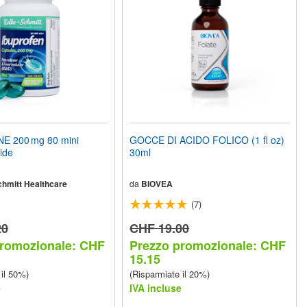
E 200 mg 80 mini
GOCCE DI ACIDO FOLICO (1 fl oz)
ide
30ml
chmitt Healthcare
da
BIOVEA
(7)
20
CHF 19.00
promozionale: CHF
Prezzo promozionale: CHF
15.15
 il 50%)
(Risparmiate il 20%)
e
IVA incluse