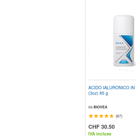
ACIDO IALURONICO I
(3oz) 85 g
da
BIOVEA
(67)
CHF 30.50
IVA incluse