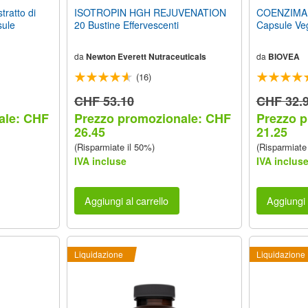
atto di
ISOTROPIN HGH REJUVENATION
COENZIMA 
ule
20 Bustine Effervescenti
Capsule Ve
da
Newton Everett Nutraceuticals
da
BIOVEA
(16)
CHF 53.10
CHF 32.
ale: CHF
Prezzo promozionale: CHF
Prezzo 
26.45
21.25
(Risparmiate il 50%)
(Risparmiate
IVA incluse
IVA inclus
Aggiungi al carrello
Aggiungi 
Liquidazione
Liquidazione