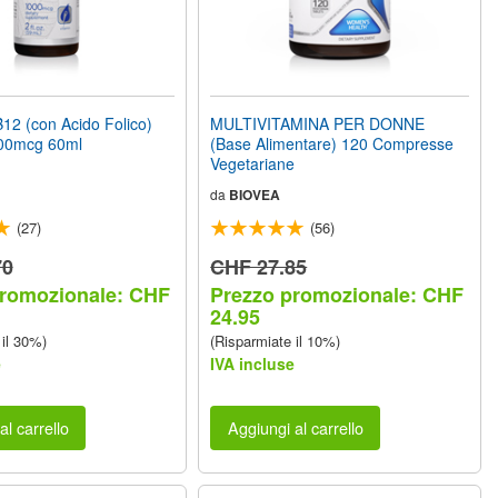
2 (con Acido Folico)
MULTIVITAMINA PER DONNE
0mcg 60ml
(Base Alimentare) 120 Compresse
Vegetariane
da
BIOVEA
(27)
(56)
70
CHF 27.85
promozionale: CHF
Prezzo promozionale: CHF
24.95
 il 30%)
(Risparmiate il 10%)
e
IVA incluse
al carrello
Aggiungi al carrello