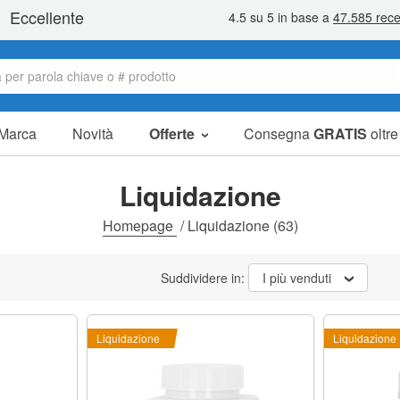
Marca
Novità
Offerte
Consegna
GRATIS
oltr
Articoli in offerta
Pacchetti
Liquidazione
Liquidazione
Homepage
/
Liquidazione
(63)
Suddividere in:
I più venduti
Liquidazione
Liquidazione