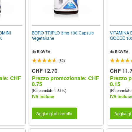
OMINI
BORO TRIPLO 3mg 100 Capsule
VITAMINA B1
20
Vegetariane
GOCCE 100
da
BIOVEA
da
BIOVEA
(32)
CHF 12.70
CHF 11.
ale: CHF
Prezzo promozionale: CHF
Prezzo 
8.75
8.15
(Risparmiate il 31%)
(Risparmiate
IVA incluse
IVA inclus
Aggiungi al carrello
Aggiungi 