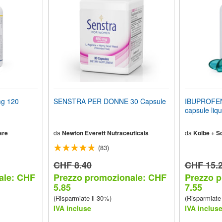
g 120
SENSTRA PER DONNE 30 Capsule
IBUPROFEN
capsule liqu
are
da
Newton Everett Nutraceuticals
da
Kolbe + S
(83)
CHF 8.40
CHF 15.
ale: CHF
Prezzo promozionale: CHF
Prezzo 
5.85
7.55
(Risparmiate il 30%)
(Risparmiate
IVA incluse
IVA inclus