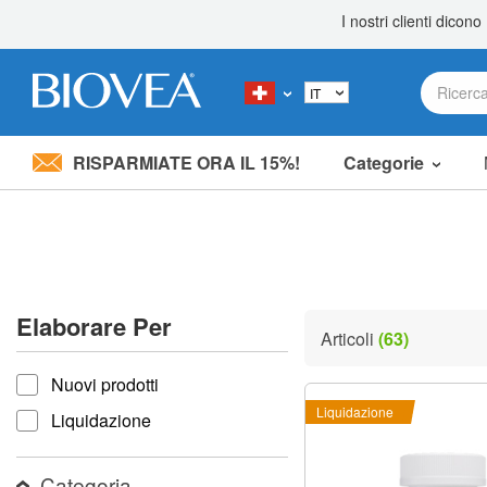
RISPARMIATE ORA IL 15%!
Categorie
Nota:
questo
sito
Web
include
un
sistema
Elaborare Per
di
Articoli
(63)
accessibilità.
Elaborare per
Premi
Nuovi prodotti
Control-
F11
Liquidazione
Liquidazione
per
adattare
il
Categoria
sito