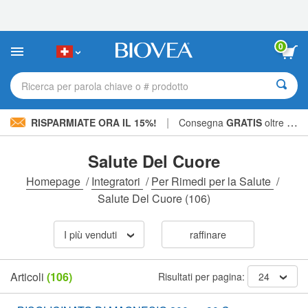
Nota:
questo
sito
Web
0
include
un
sistema
Ricerca per parola chiave o # prodotto
di
accessibilità.
|
RISPARMIATE ORA IL 15%!
Consegna
GRATIS
oltre CHF 56.00 »
Salute Del Cuore
Homepage
/
Integratori
/
Per Rimedi per la Salute
/
Salute Del Cuore
(106)
I più venduti
raffinare
Articoli
(106)
Risultati per pagina:
24