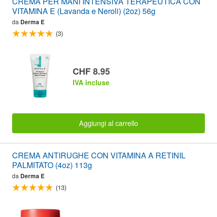
CREMA PER MANI INTENSIVA TERAPEUTICA CON
VITAMINA E (Lavanda e Neroli) (2oz) 56g
da
Derma E
(3)
CHF 8.95
IVA incluse
Aggiungi al carrello
CREMA ANTIRUGHE CON VITAMINA A RETINIL
PALMITATO (4oz) 113g
da
Derma E
(13)