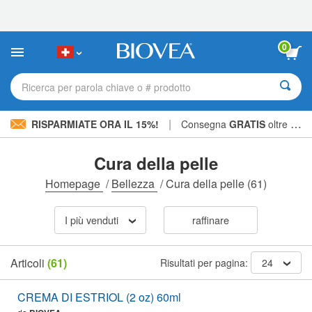
Nota:
questo
sito
Web
0
include
un
sistema
Ricerca per parola chiave o # prodotto
di
accessibilità.
|
RISPARMIATE ORA IL 15%!
Consegna
GRATIS
oltre CHF 56.00 »
Cura della pelle
Homepage
/
Bellezza
/
Cura della pelle
(61)
I più venduti
raffinare
Articoli
(61)
Risultati per pagina:
24
CREMA DI ESTRIOL (2 oz) 60ml