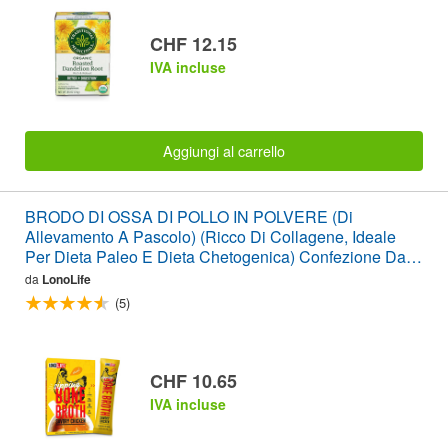
CHF 12.15
IVA incluse
Aggiungi al carrello
BRODO DI OSSA DI POLLO IN POLVERE (Di
Allevamento A Pascolo) (Ricco Di Collagene, Ideale
Per Dieta Paleo E Dieta Chetogenica) Confezione Da 4
Bastoncini
da
LonoLife
(5)
CHF 10.65
IVA incluse