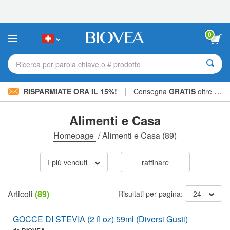
Nota:
questo
sito
Web
0
include
un
sistema
Ricerca per parola chiave o # prodotto
di
accessibilità.
|
RISPARMIATE ORA IL 15%!
Consegna
GRATIS
oltre CHF 56.00 »
Alimenti e Casa
Homepage
/
Alimenti e Casa
(89)
I più venduti
raffinare
Articoli
(89)
Risultati per pagina:
24
GOCCE DI STEVIA (2 fl oz) 59ml (Diversi Gusti)