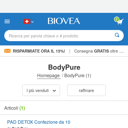
Nota:
questo
sito
Web
0
include
un
sistema
Ricerca per parola chiave o # prodotto
di
accessibilità.
|
RISPARMIATE ORA IL 15%!
Consegna
GRATIS
oltre CHF 56.00 »
BodyPure
Homepage
/
BodyPure
(1)
I più venduti
raffinare
Articoli
(1)
PAD DETOX Confezione da 10