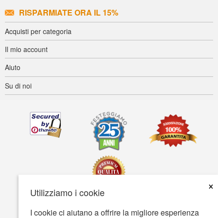
RISPARMIATE ORA IL 15%
Acquisti per categoria
Il mio account
Aiuto
Su di noi
×
Utilizziamo i cookie
I cookie ci aiutano a offrire la migliore esperienza
Accessibilità
Termini d'uso
Tutela della privacy