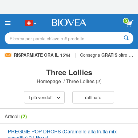
Nota:
questo
sito
Web
0
include
un
sistema
Ricerca per parola chiave o # prodotto
di
accessibilità.
|
RISPARMIATE ORA IL 15%!
Consegna
GRATIS
oltre CHF 56.00 »
Three Lollies
Homepage
/
Three Lollies
(2)
I più venduti
raffinare
Articoli
(2)
PREGGIE POP DROPS (Caramelle alla frutta mix
assortito) 21 Pezzi