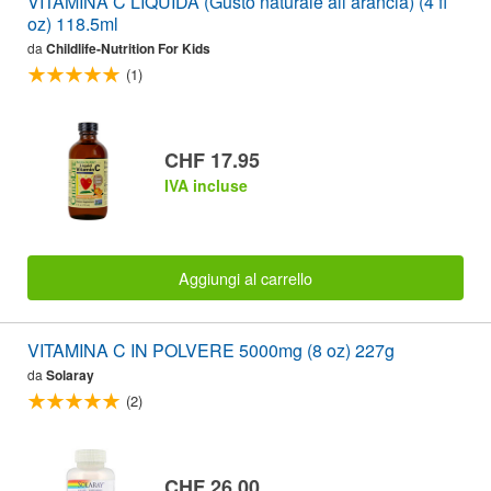
VITAMINA C LIQUIDA (Gusto naturale all’arancia) (4 fl
oz) 118.5ml
da
Childlife-Nutrition For Kids
(1)
CHF 17.95
IVA incluse
Aggiungi al carrello
VITAMINA C IN POLVERE 5000mg (8 oz) 227g
da
Solaray
(2)
CHF 26.00