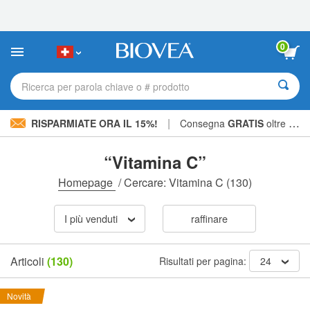
Nota:
questo
sito
Web
0
include
un
sistema
Ricerca per parola chiave o # prodotto
di
accessibilità.
|
RISPARMIATE ORA IL 15%!
Consegna
GRATIS
oltre CHF 56.00 »
“Vitamina C”
Homepage
/
Cercare: Vitamina C
(130)
I più venduti
raffinare
Articoli
(130)
Risultati per pagina:
24
Novità